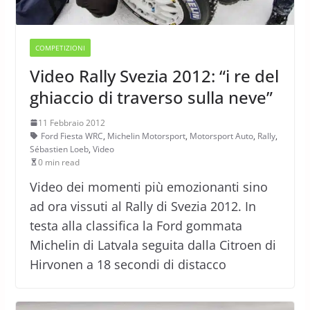
COMPETIZIONI
Video Rally Svezia 2012: “i re del
ghiaccio di traverso sulla neve”
11 Febbraio 2012
Ford Fiesta WRC
,
Michelin Motorsport
,
Motorsport Auto
,
Rally
,
Sébastien Loeb
,
Video
0 min read
Video dei momenti più emozionanti sino
ad ora vissuti al Rally di Svezia 2012. In
testa alla classifica la Ford gommata
Michelin di Latvala seguita dalla Citroen di
Hirvonen a 18 secondi di distacco