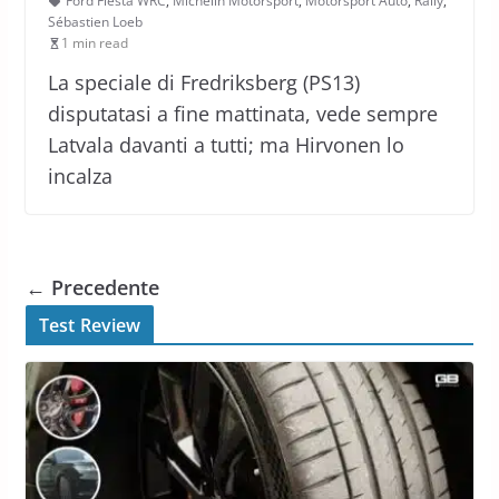
Ford Fiesta WRC
,
Michelin Motorsport
,
Motorsport Auto
,
Rally
,
Sébastien Loeb
1 min read
La speciale di Fredriksberg (PS13)
disputatasi a fine mattinata, vede sempre
Latvala davanti a tutti; ma Hirvonen lo
incalza
← Precedente
Test Review