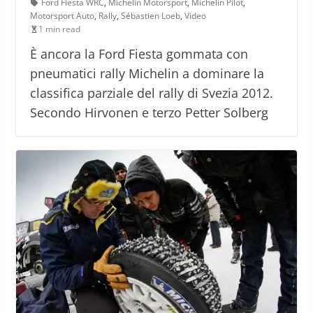
Ford Fiesta WRC
,
Michelin Motorsport
,
Michelin Pilot
,
Motorsport Auto
,
Rally
,
Sébastien Loeb
,
Video
1 min read
È ancora la Ford Fiesta gommata con
pneumatici rally Michelin a dominare la
classifica parziale del rally di Svezia 2012.
Secondo Hirvonen e terzo Petter Solberg