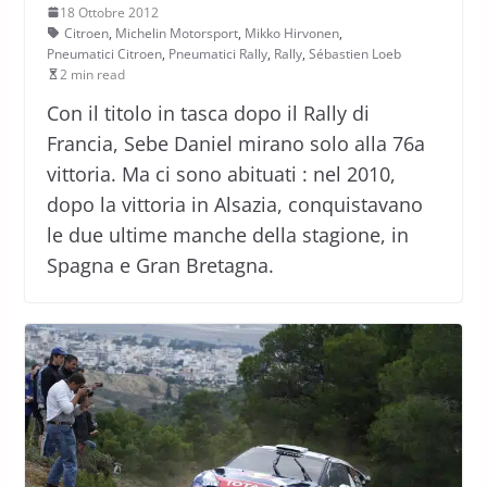
18 Ottobre 2012
Citroen
,
Michelin Motorsport
,
Mikko Hirvonen
,
Pneumatici Citroen
,
Pneumatici Rally
,
Rally
,
Sébastien Loeb
2 min read
Con il titolo in tasca dopo il Rally di
Francia, Sebe Daniel mirano solo alla 76a
vittoria. Ma ci sono abituati : nel 2010,
dopo la vittoria in Alsazia, conquistavano
le due ultime manche della stagione, in
Spagna e Gran Bretagna.