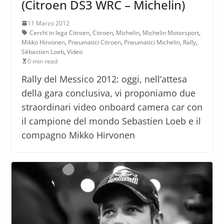
(Citroen DS3 WRC – Michelin)
11 Marzo 2012
Cerchi in lega Citroen
,
Citroen
,
Michelin
,
Michelin Motorsport
,
Mikko Hirvonen
,
Pneumatici Citroen
,
Pneumatici Michelin
,
Rally
,
Sébastien Loeb
,
Video
0 min read
Rally del Messico 2012: oggi, nell’attesa
della gara conclusiva, vi proponiamo due
straordinari video onboard camera car con
il campione del mondo Sebastien Loeb e il
compagno Mikko Hirvonen