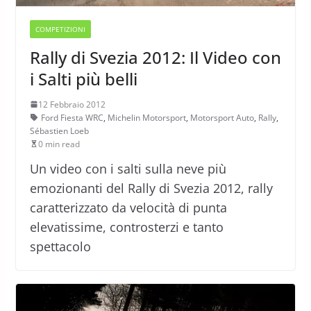
COMPETIZIONI
Rally di Svezia 2012: Il Video con
i Salti più belli
12 Febbraio 2012
Ford Fiesta WRC
,
Michelin Motorsport
,
Motorsport Auto
,
Rally
,
Sébastien Loeb
0 min read
Un video con i salti sulla neve più
emozionanti del Rally di Svezia 2012, rally
caratterizzato da velocità di punta
elevatissime, controsterzi e tanto
spettacolo