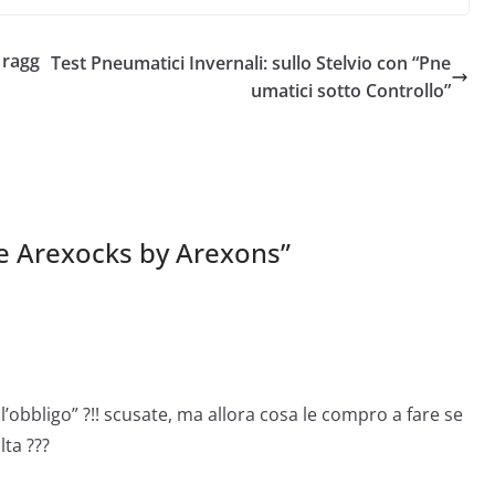
 ragg
Test Pneumatici Invernali: sullo Stelvio con “Pne
umatici sotto Controllo”
e Arexocks by Arexons
”
l’obbligo” ?!! scusate, ma allora cosa le compro a fare se
ta ???