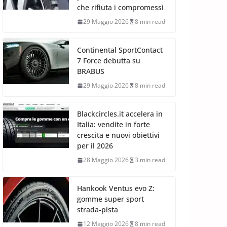
che rifiuta i compromessi
29 Maggio 2026
8 min read
Continental SportContact
7 Force debutta su
BRABUS
29 Maggio 2026
8 min read
Blackcircles.it accelera in
Italia: vendite in forte
crescita e nuovi obiettivi
per il 2026
28 Maggio 2026
3 min read
Hankook Ventus evo Z:
gomme super sport
strada-pista
12 Maggio 2026
8 min read