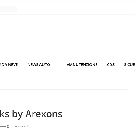
o nei
nce
co da
 il
KO3: più
 DA NEVE
NEWS AUTO
MANUTENZIONE
CDS
SICU
rsche
nuti al
ks by Arexons
Neve
1 min read