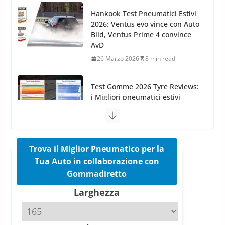
26 Marzo 2026
8 min read
Test Gomme 2026 Tyre Reviews:
i Migliori pneumatici estivi
sportivi a confronto
17 Marzo 2026
5 min read
Pirelli Cinturato 2026: due
vittorie nei test europei
confermano il salto tecnico del
nuovo estivo premium
16 Marzo 2026
6 min read
Trova il Miglior Pneumatico per la
Tua Auto in collaborazione con
Pirelli P Zero Trofeo RS: per
Gommadiretto
Tyre Reviews è la gomma semi-
Larghezza
slick da battere
20 Aprile 2026
4 min read