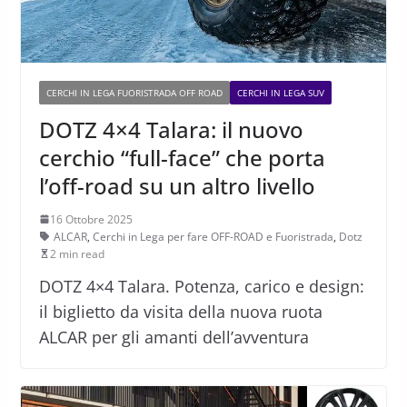
CERCHI IN LEGA FUORISTRADA OFF ROAD
CERCHI IN LEGA SUV
DOTZ 4×4 Talara: il nuovo
cerchio “full-face” che porta
l’off-road su un altro livello
16 Ottobre 2025
ALCAR
,
Cerchi in Lega per fare OFF-ROAD e Fuoristrada
,
Dotz
2 min read
DOTZ 4×4 Talara. Potenza, carico e design:
il biglietto da visita della nuova ruota
ALCAR per gli amanti dell’avventura