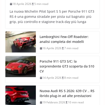
18 Aprile 2026
5 min read
La nuova Michelin Pilot Sport S 5 per Porsche 911 GT3
RS è una gomma stradale per pista sul bagnato: più
grip, più controllo e stagione track-day più lunga
Lamborghini Few-Off Roadster:
analisi completa dei modelli
16 Aprile 2026
7 min read
Porsche 911 GT3 S/C: la
sorprendente GT3 scoperta da 510
CV
14 Aprile 2026
8 min read
Nuova Audi RS 5 2026: 639 CV .. RS
ibrido plug-in ad alte prestazioni
19 Febbraio 2026
10 min read