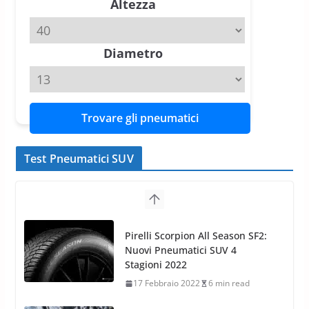
Altezza
Michelin Pilot Sport 4 S – Test
su Range Rover Sport D350 HST
11 Aprile 2026
15 min read
Diametro
Trovare gli pneumatici
Test Pneumatici SUV
Nokian WR SUV 3: il 1°
pneumatico invernale al mondo
di classe A
13 Maggio 2015
2 min read