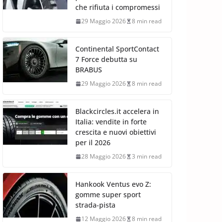
che rifiuta i compromessi
29 Maggio 2026
8 min read
Continental SportContact
7 Force debutta su
BRABUS
29 Maggio 2026
8 min read
Blackcircles.it accelera in
Italia: vendite in forte
crescita e nuovi obiettivi
per il 2026
28 Maggio 2026
3 min read
Hankook Ventus evo Z:
gomme super sport
strada-pista
12 Maggio 2026
8 min read