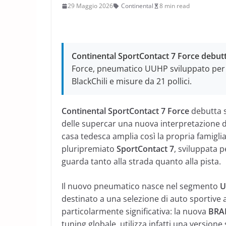
29 Maggio 2026
Continental
8 min read
Continental SportContact 7 Force debu
Force, pneumatico UUHP sviluppato pe
BlackChili e misure da 21 pollici.
Continental SportContact 7 Force
debutta 
delle supercar una nuova interpretazione d
casa tedesca amplia così la propria famigl
pluripremiato
SportContact 7
, sviluppata p
guarda tanto alla strada quanto alla pista.
Il nuovo pneumatico nasce nel segmento
U
destinato a una selezione di auto sportive 
particolarmente significativa: la nuova
BRA
tuning globale, utilizza infatti una versio