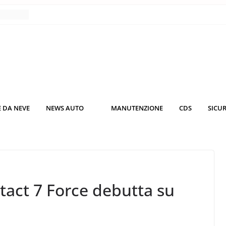
nce
co da
 il
KO3: più
rsche
 DA NEVE
NEWS AUTO
MANUTENZIONE
CDS
SICU
nuti al
o nei
tact 7 Force debutta su