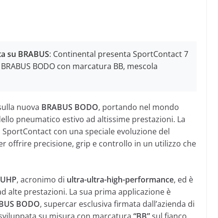
tta su BRABUS
: Continental presenta SportContact 7
r BRABUS BODO con marcatura BB, mescola
sulla nuova
BRABUS BODO
, portando nel mondo
ello pneumatico estivo ad altissime prestazioni. La
ia SportContact con una speciale evoluzione del
er offrire precisione, grip e controllo in un utilizzo che
UHP
, acronimo di
ultra-ultra-high-performance
, ed è
ad alte prestazioni. La sua prima applicazione è
BUS BODO
, supercar esclusiva firmata dall’azienda di
ne sviluppata su misura con marcatura
“BB”
sul fianco.