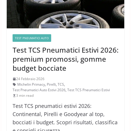
TEST PNEUMATICI AUTO
Test TCS Pneumatici Estivi 2026:
premium promossi, gomme
budget bocciate
24 Febbraio 2026
Michelin Primacy
,
Pirelli
,
TCS
,
Test Pneumatici Auto Estivi 2026
,
Test TCS Pneumatici Estivi
3 min read
Test TCS pneumatici estivi 2026:
Continental, Pirelli e Goodyear al top,
bocciati i budget. Scopri risultati, classifica
e consigli sicurezza.