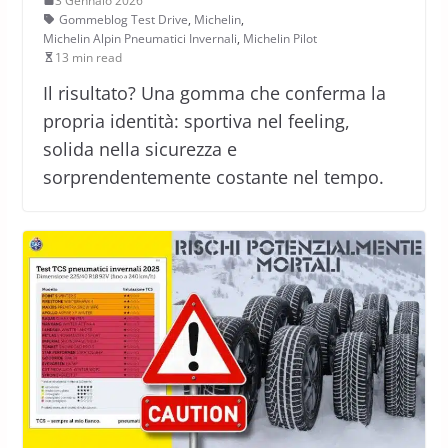
3 Gennaio 2026
Gommeblog Test Drive
,
Michelin
,
Michelin Alpin Pneumatici Invernali
,
Michelin Pilot
13 min read
Il risultato? Una gomma che conferma la
propria identità: sportiva nel feeling,
solida nella sicurezza e
sorprendentemente costante nel tempo.