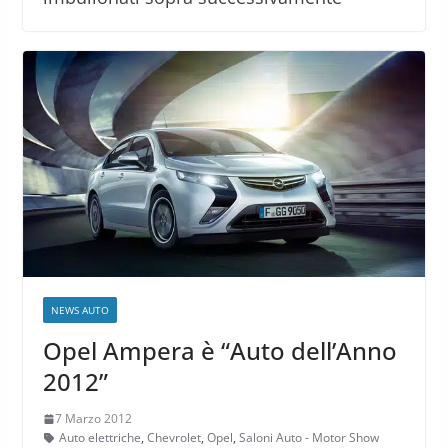
NEWS AUTO
Opel Ampera è “Auto dell’Anno
2012”
7 Marzo 2012
Auto elettriche
,
Chevrolet
,
Opel
,
Saloni Auto - Motor Show