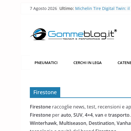
Skip
7 Agosto 2026
Ultimo:
Michelin Tire Digital Twin: il
to
pneumatico diventa smart
Michelin Pilot Sport Endura
content
2026: a Le Mans il pneumati
corsa diventa laboratorio per
futuro
BFGoodrich All-Terrain T/A 
robusto, più versatile
Pirelli P Zero Trofeo RS: il
pneumatico che porta la Po
PNEUMATICI
CERCHI IN LEGA
CATENE
Taycan Turbo GT sotto i 7 mi
Nürburgring
Pirelli porta l’acciaio riciclat
pneumatici
Firestone
Firestone
raccoglie news, test, recensioni e a
Firestone
per
auto
,
SUV
,
4×4
,
van
e
trasporto
Winterhawk
,
Multiseason
,
Destination
,
Vanh