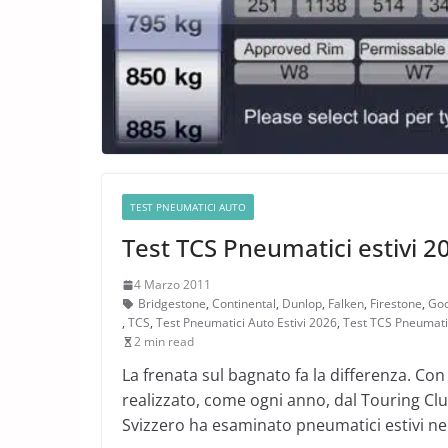
TEST PNEUMATICI AUTO
Test TCS Pneumatici estivi 2
4 Marzo 2011
Bridgestone
,
Continental
,
Dunlop
,
Falken
,
Firestone
,
Go
,
TCS
,
Test Pneumatici Auto Estivi 2026
,
Test TCS Pneumatic
2 min read
La frenata sul bagnato fa la differenza. Con
realizzato, come ogni anno, dal Touring Club
Svizzero ha esaminato pneumatici estivi ne