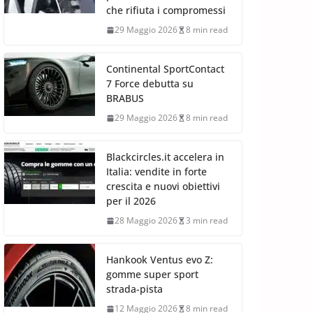
che rifiuta i compromessi
29 Maggio 2026
8 min read
Continental SportContact
7 Force debutta su
BRABUS
29 Maggio 2026
8 min read
Blackcircles.it accelera in
Italia: vendite in forte
crescita e nuovi obiettivi
per il 2026
28 Maggio 2026
3 min read
Hankook Ventus evo Z:
gomme super sport
strada-pista
12 Maggio 2026
8 min read