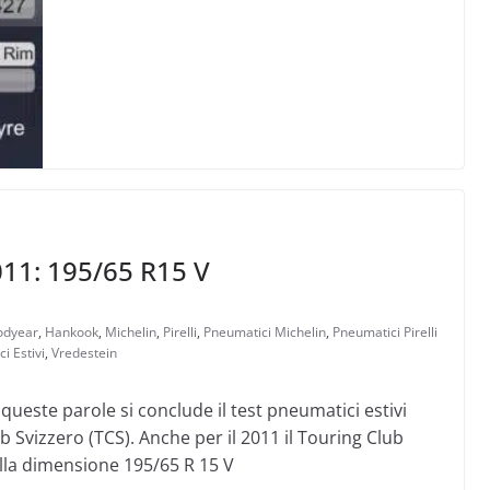
011: 195/65 R15 V
odyear
,
Hankook
,
Michelin
,
Pirelli
,
Pneumatici Michelin
,
Pneumatici Pirelli
i Estivi
,
Vredestein
 queste parole si conclude il test pneumatici estivi
 Svizzero (TCS). Anche per il 2011 il Touring Club
lla dimensione 195/65 R 15 V