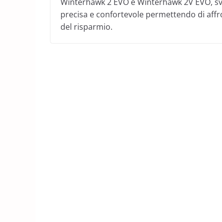
Winterhawk 2 EVO e Winterhawk 2V EVO, svil
precisa e confortevole permettendo di affro
del risparmio.