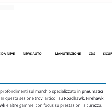
nce
co da
 il
KO3: più
rsche
 DA NEVE
NEWS AUTO
MANUTENZIONE
CDS
SICU
nuti al
o nei
pprofondimenti sul marchio specializzato in
pneumatici
. In questa sezione trovi articoli su
Roadhawk
,
Firehawk
,
awk
e altre gamme, con focus su prestazioni, sicurezza,