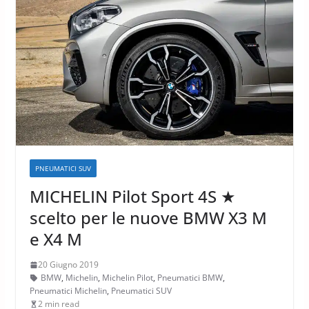
PNEUMATICI SUV
MICHELIN Pilot Sport 4S ★
scelto per le nuove BMW X3 M
e X4 M
20 Giugno 2019
BMW
,
Michelin
,
Michelin Pilot
,
Pneumatici BMW
,
Pneumatici Michelin
,
Pneumatici SUV
2 min read