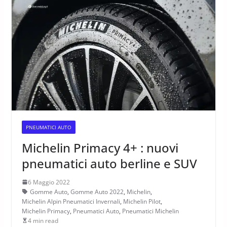
PNEUMATICI AUTO
Michelin Primacy 4+ : nuovi
pneumatici auto berline e SUV
6 Maggio 2022
Gomme Auto
,
Gomme Auto 2022
,
Michelin
,
Michelin Alpin Pneumatici Invernali
,
Michelin Pilot
,
Michelin Primacy
,
Pneumatici Auto
,
Pneumatici Michelin
4 min read