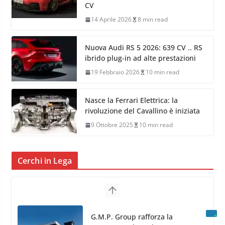
CV
14 Aprile 2026
8 min read
Nuova Audi RS 5 2026: 639 CV .. RS
ibrido plug-in ad alte prestazioni
19 Febbraio 2026
10 min read
Nasce la Ferrari Elettrica: la
rivoluzione del Cavallino è iniziata
9 Ottobre 2025
10 min read
Cerchi in Lega
TPMS Alcar Sensor – Sistemi di