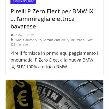
PNEUMATICI AUTO
Pirelli P Zero Elect per BMW iX
… l’ammiraglia elettrica
bavarese
17 Marzo 2022
BMW
,
Gomme Auto
,
Gomme Auto 2022
,
Pneumatici BMW
2 min read
Pirelli fornisce in primo equipaggiamento i
pneumatici P Zero Elect alla nuova BMW
iX, SUV 100% elettrico BMW