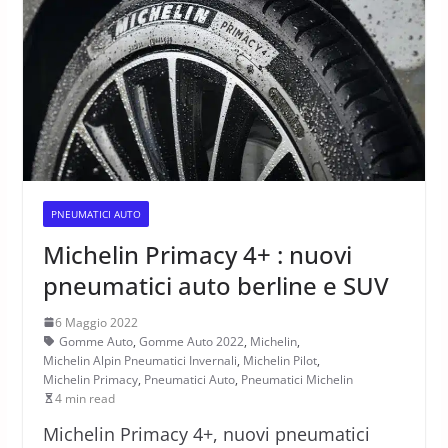
PNEUMATICI AUTO
Michelin Primacy 4+ : nuovi
pneumatici auto berline e SUV
6 Maggio 2022
Gomme Auto
,
Gomme Auto 2022
,
Michelin
,
Michelin Alpin Pneumatici Invernali
,
Michelin Pilot
,
Michelin Primacy
,
Pneumatici Auto
,
Pneumatici Michelin
4 min read
Michelin Primacy 4+, nuovi pneumatici