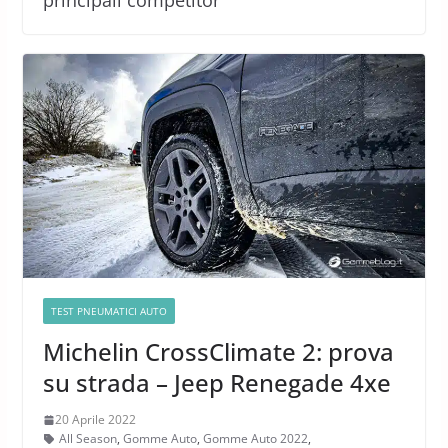
principali competitor
TEST PNEUMATICI AUTO
Michelin CrossClimate 2: prova
su strada – Jeep Renegade 4xe
20 Aprile 2022
All Season
,
Gomme Auto
,
Gomme Auto 2022
,