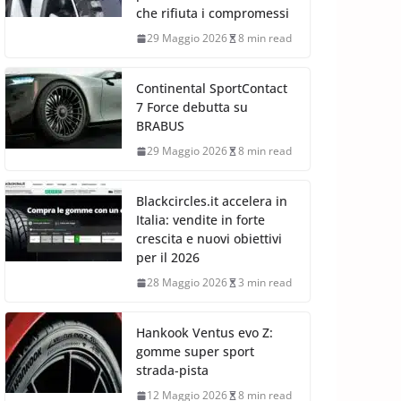
che rifiuta i compromessi
29 Maggio 2026
8 min read
Continental SportContact
7 Force debutta su
BRABUS
29 Maggio 2026
8 min read
Blackcircles.it accelera in
Italia: vendite in forte
crescita e nuovi obiettivi
per il 2026
28 Maggio 2026
3 min read
Hankook Ventus evo Z:
gomme super sport
strada-pista
12 Maggio 2026
8 min read