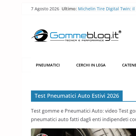
Skip
7 Agosto 2026
Ultimo:
Michelin Tire Digital Twin: il
to
pneumatico diventa smart
Michelin Pilot Sport Endura
content
2026: a Le Mans il pneumati
corsa diventa laboratorio per
futuro
BFGoodrich All-Terrain T/A 
robusto, più versatile
Pirelli P Zero Trofeo RS: il
pneumatico che porta la Po
PNEUMATICI
CERCHI IN LEGA
CATENE
Taycan Turbo GT sotto i 7 mi
Nürburgring
Pirelli porta l’acciaio riciclat
pneumatici
Test Pneumatici Auto Estivi 2026
Test gomme e Pneumatici Auto: video Test gom
pneumatici auto fatti dagli enti indipendeti 