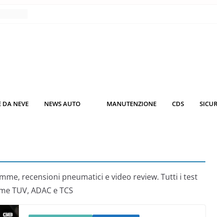
nce
co da
 il
KO3: più
rsche
 DA NEVE
NEWS AUTO
MANUTENZIONE
CDS
SICU
nuti al
o nei
me, recensioni pneumatici e video review. Tutti i test
come TUV, ADAC e TCS