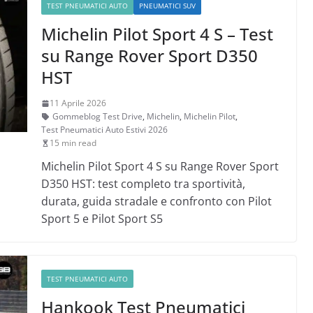
TEST PNEUMATICI AUTO
PNEUMATICI SUV
Michelin Pilot Sport 4 S – Test
su Range Rover Sport D350
HST
11 Aprile 2026
Gommeblog Test Drive
,
Michelin
,
Michelin Pilot
,
Test Pneumatici Auto Estivi 2026
15 min read
Michelin Pilot Sport 4 S su Range Rover Sport
D350 HST: test completo tra sportività,
durata, guida stradale e confronto con Pilot
Sport 5 e Pilot Sport S5
TEST PNEUMATICI AUTO
Hankook Test Pneumatici