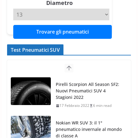
Diametro
Trovare gli pneumatici
Test Pneumatici SUV
Nokian WR SUV 3: il 1°
pneumatico invernale al mondo
di classe A
13 Maggio 2015
2 min read
Nokian WR SUV 3: nuovi
Pneumatici Invernali HP per
condizioni invernali difficili