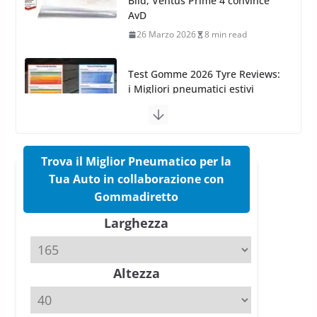
Test Gomme 2026 Tyre Reviews:
i Migliori pneumatici estivi
sportivi a confronto
17 Marzo 2026
5 min read
Pirelli Cinturato 2026: due
vittorie nei test europei
confermano il salto tecnico del
nuovo estivo premium
16 Marzo 2026
6 min read
Trova il Miglior Pneumatico per la
Tua Auto in collaborazione con
Pirelli P Zero Trofeo RS: per
Gommadiretto
Tyre Reviews è la gomma semi-
Larghezza
slick da battere
20 Aprile 2026
4 min read
Altezza
Michelin Pilot Sport 4 S – Test
su Range Rover Sport D350 HST
11 Aprile 2026
15 min read