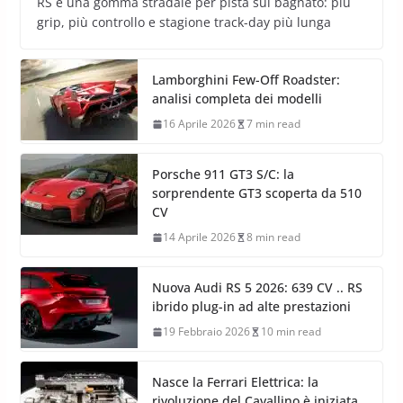
RS è una gomma stradale per pista sul bagnato: più
grip, più controllo e stagione track-day più lunga
Lamborghini Few-Off Roadster:
analisi completa dei modelli
16 Aprile 2026
7 min read
Porsche 911 GT3 S/C: la
sorprendente GT3 scoperta da 510
CV
14 Aprile 2026
8 min read
Nuova Audi RS 5 2026: 639 CV .. RS
ibrido plug-in ad alte prestazioni
19 Febbraio 2026
10 min read
Nasce la Ferrari Elettrica: la
rivoluzione del Cavallino è iniziata