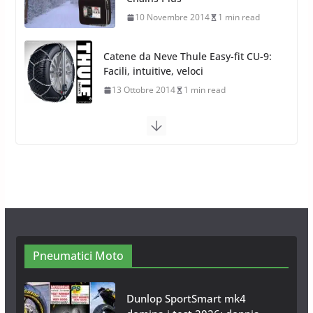
13 Ottobre 2014
1 min read
Calze da Neve Arexocks by
Arexons
26 Ottobre 2013
1 min read
Calze da Neve per Auto 2025:
Omologazione e Migliori
Modelli Omologati per l’Italia
28 Ottobre 2025
4 min read
Neve al Sud: Triplicano gli acquisti
Catene da Neve Online
26 Gennaio 2017
1 min read
Pneumatici Moto
Dunlop SportSmart mk4