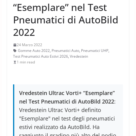
“Esemplare” nel Test
Pneumatici di AutoBild
2022
24 Marzo 2022
Gomme Auto 2022
,
Pneumatici Auto
,
Pneumatici UHP
,
Test Pneumatici Auto Estivi 2026
,
Vredestein
1 min read
Vredestein Ultrac Vorti+ “Esemplare”
nel Test Pneumatici di AutoBild 2022
:
Vredestein Ultrac Vorti+ definito
"Esemplare" nel test degli pneumatici
estivi realizzato da AutoBild. Ha
raggiunto il gradino più alto del podio