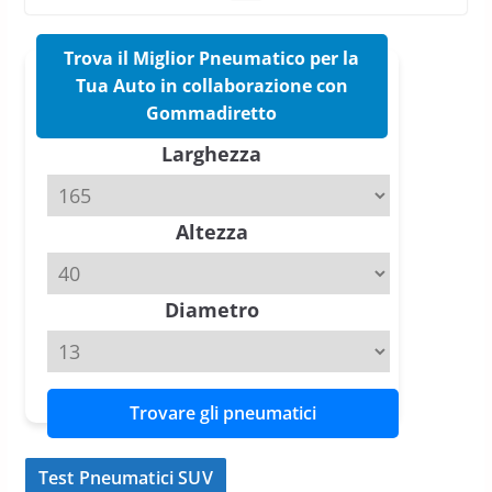
nuovo estivo premium
16 Marzo 2026
6 min read
Trova il Miglior Pneumatico per la
Tua Auto in collaborazione con
Pirelli P Zero Trofeo RS: per
Gommadiretto
Tyre Reviews è la gomma semi-
Larghezza
slick da battere
20 Aprile 2026
4 min read
Altezza
Michelin Pilot Sport 4 S – Test
su Range Rover Sport D350 HST
11 Aprile 2026
15 min read
Diametro
Trovare gli pneumatici
Test Pneumatici SUV