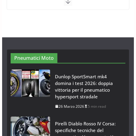
Calze da Neve per Auto 2025:
Omologazione e Migliori
Modelli Omologati per l’Italia
28 Ottobre 2025
4 min read
Neve al Sud: Triplicano gli acquisti
Catene da Neve Online
26 Gennaio 2017
1 min read
Pneumatici Moto
Dunlop SportSmart mk4
domina i test 2026: doppia
vittoria per il pneumatico
hypersport stradale
26 Marzo 2026
5 min read
Pirelli Diablo Rosso IV Corsa:
specifiche tecniche del