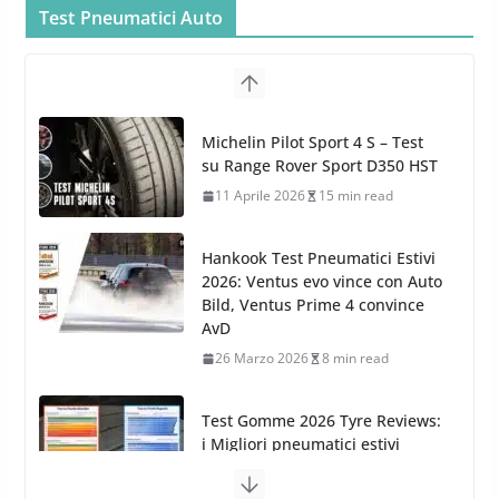
Car Care
Test Pneumatici Auto
26 Marzo 2025
2 min read
Arexons: nuova gamma Pulizia
Cruscotti con Tecnologia ad
Hankook Test Pneumatici Estivi
Azoto
2026: Ventus evo vince con Auto
26 Marzo 2025
2 min read
Bild, Ventus Prime 4 convince
AvD
26 Marzo 2026
8 min read
Test Gomme 2026 Tyre Reviews:
i Migliori pneumatici estivi
sportivi a confronto
17 Marzo 2026
5 min read
Pirelli Cinturato 2026: due
vittorie nei test europei
confermano il salto tecnico del