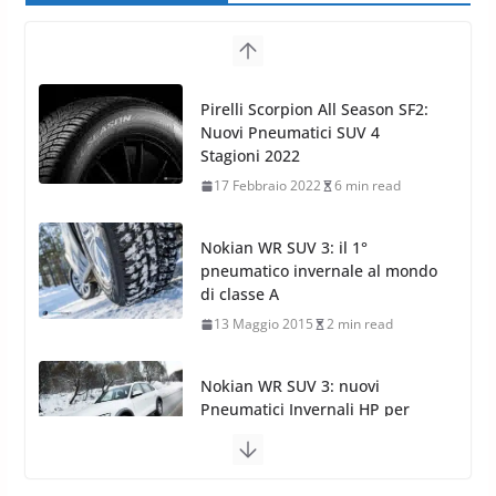
Nokian WR SUV 3: il 1°
pneumatico invernale al mondo
di classe A
13 Maggio 2015
2 min read
Nokian WR SUV 3: nuovi
Pneumatici Invernali HP per
condizioni invernali difficili
23 Aprile 2013
9 min read
Yokohama Geolandar G073: nuovi
pneumatici invernali SUV
22 Novembre 2012
2 min read