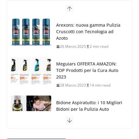
G.M.P. Group rafforza la
presenza nel Nord Europa con
Meguiars OFFERTA AMAZON:
l’acquisizione di Reedijk
TOP Prodotti per la Cura Auto
3 Dicembre 2024
3 min read
2023
28 Marzo 2023
14 min read
Bidone Aspiratutto: i 10 Migliori
Bidoni per la Pulizia Auto
6 Maggio 2022
3 min read
MTM PF22.2: La Migliore Foam
Gun per la tua Idropulitrice?
5 Maggio 2022
2 min read
Bullock entra nel mondo della
cura dell’Auto: la nuova linea