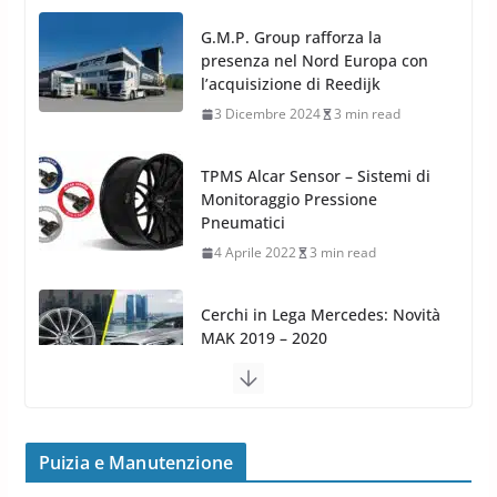
TPMS Alcar Sensor – Sistemi di
Monitoraggio Pressione
Pneumatici
4 Aprile 2022
3 min read
Cerchi in Lega Mercedes: Novità
MAK 2019 – 2020
16 Settembre 2019
1 min read
Cerchi in Lega Volvo: Nuovi
MAK FIVESTAR (2019)
24 Luglio 2019
1 min read
Cerchi in lega grandi: quando
peggiorano davvero comfort,
frenata e handling
Puizia e Manutenzione
8 Aprile 2026
7 min read