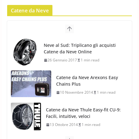
Catene da Neve
Pirelli Scorpion Winter 2: Nuovi
Pneumatici Invernali SUV 2022
17 Febbraio 2022
6 min read
Catene da Neve Arexons Easy
Pirelli Scorpion All Season SF2:
Chains Plus
Nuovi Pneumatici SUV 4
10 Novembre 2014
1 min read
Stagioni 2022
17 Febbraio 2022
6 min read
Catene da Neve Thule Easy-fit CU-9:
Facili, intuitive, veloci
13 Ottobre 2014
1 min read
Calze da Neve Arexocks by
Arexons
26 Ottobre 2013
1 min read