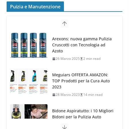
frenata e handling
Puizia e Manutenzione
8 Aprile 2026
7 min read
G.M.P. Group rafforza la
presenza nel Nord Europa con
Meguiars OFFERTA AMAZON:
l’acquisizione di Reedijk
TOP Prodotti per la Cura Auto
3 Dicembre 2024
3 min read
2023
28 Marzo 2023
14 min read
Bidone Aspiratutto: i 10 Migliori
Bidoni per la Pulizia Auto
6 Maggio 2022
3 min read
MTM PF22.2: La Migliore Foam
Gun per la tua Idropulitrice?
5 Maggio 2022
2 min read