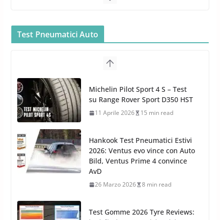
Bullock entra nel mondo della
cura dell’Auto: la nuova linea
Car Care
Test Pneumatici Auto
26 Marzo 2025
2 min read
Arexons: nuova gamma Pulizia
Cruscotti con Tecnologia ad
Hankook Test Pneumatici Estivi
Azoto
2026: Ventus evo vince con Auto
26 Marzo 2025
2 min read
Bild, Ventus Prime 4 convince
AvD
26 Marzo 2026
8 min read
Test Gomme 2026 Tyre Reviews:
i Migliori pneumatici estivi
sportivi a confronto
17 Marzo 2026
5 min read