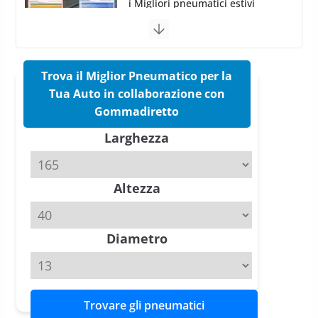
Pirelli Cinturato 2026: due
vittorie nei test europei
confermano il salto tecnico del
nuovo estivo premium
16 Marzo 2026
6 min read
Trova il Miglior Pneumatico per la
Tua Auto in collaborazione con
Pirelli P Zero Trofeo RS: per
Gommadiretto
Tyre Reviews è la gomma semi-
Larghezza
slick da battere
20 Aprile 2026
4 min read
Altezza
Michelin Pilot Sport 4 S – Test
su Range Rover Sport D350 HST
11 Aprile 2026
15 min read
Diametro
Trovare gli pneumatici