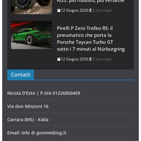
KO3: più robusto, più versatile
12 Giugno 2026
2 min read
Pirelli P Zero Trofeo RS: il
pneumatico che porta la
Porsche Taycan Turbo GT
sotto i 7 minuti al Nürburgring
12 Giugno 2026
3 min read
Contatti
Nicola D'Este | P.IVA 01226850459
Via don Minzoni 16
Carrara (MS) - Italia
Email: info @ gommeblog.it