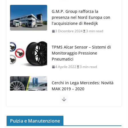
G.M.P. Group rafforza la
presenza nel Nord Europa con
l’acquisizione di Reedijk
3 Dicembre 2024
3 min read
TPMS Alcar Sensor – Sistemi di
Monitoraggio Pressione
Pneumatici
4 Aprile 2022
3 min read
Cerchi in Lega Mercedes: Novità
MAK 2019 – 2020
16 Settembre 2019
1 min read
Cerchi in Lega Volvo: Nuovi
MAK FIVESTAR (2019)
24 Luglio 2019
1 min read
Puizia e Manutenzione