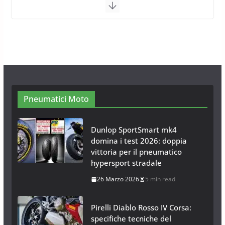
Arexons
26 Ottobre 2013
1 min read
Calze da Neve per Auto 2025:
Omologazione e Migliori
Modelli Omologati per l’Italia
28 Ottobre 2025
4 min read
Pneumatici Moto
Dunlop SportSmart mk4
domina i test 2026: doppia
vittoria per il pneumatico
hypersport stradale
26 Marzo 2026
5 min read
Pirelli Diablo Rosso IV Corsa:
specifiche tecniche del