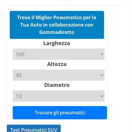
Pirelli Cinturato 2026: due
vittorie nei test europei
Trova il Miglior Pneumatico per la
confermano il salto tecnico del
Tua Auto in collaborazione con
nuovo estivo premium
Gommadiretto
16 Marzo 2026
6 min read
Larghezza
Pirelli P Zero Trofeo RS: per
Tyre Reviews è la gomma semi-
slick da battere
Altezza
20 Aprile 2026
4 min read
Diametro
Trovare gli pneumatici
Test Pneumatici SUV