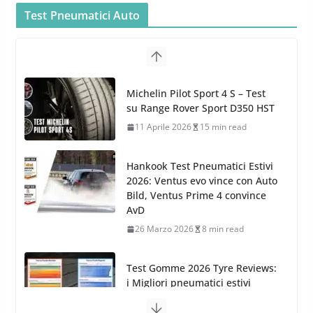
5 Maggio 2022
2 min read
Test Pneumatici Auto
Bullock entra nel mondo della
cura dell’Auto: la nuova linea
Michelin Pilot Sport 4 S – Test
Car Care
su Range Rover Sport D350 HST
26 Marzo 2025
2 min read
11 Aprile 2026
15 min read
Hankook Test Pneumatici Estivi
2026: Ventus evo vince con Auto
Bild, Ventus Prime 4 convince
AvD
26 Marzo 2026
8 min read
Test Gomme 2026 Tyre Reviews:
i Migliori pneumatici estivi
sportivi a confronto
17 Marzo 2026
5 min read