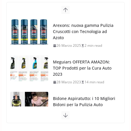
Cerchi in lega grandi: quando
peggiorano davvero comfort,
Arexons: nuova gamma Pulizia
frenata e handling
Cruscotti con Tecnologia ad
8 Aprile 2026
7 min read
Azoto
26 Marzo 2025
2 min read
Meguiars OFFERTA AMAZON:
TOP Prodotti per la Cura Auto
2023
28 Marzo 2023
14 min read
Bidone Aspiratutto: i 10 Migliori
Bidoni per la Pulizia Auto
6 Maggio 2022
3 min read
MTM PF22.2: La Migliore Foam
Gun per la tua Idropulitrice?