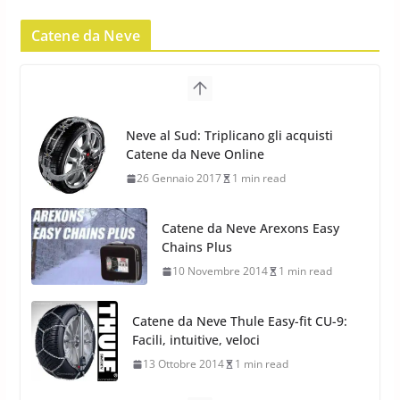
Yokohama Geolandar G073: nuovi
Catene da Neve
pneumatici invernali SUV
22 Novembre 2012
2 min read
Neve al Sud: Triplicano gli acquisti
Catene da Neve Online
Pirelli Scorpion Winter 2: Nuovi
26 Gennaio 2017
1 min read
Pneumatici Invernali SUV 2022
17 Febbraio 2022
6 min read
Catene da Neve Arexons Easy
Chains Plus
10 Novembre 2014
1 min read
Catene da Neve Thule Easy-fit CU-9:
Facili, intuitive, veloci
13 Ottobre 2014
1 min read
Calze da Neve Arexocks by