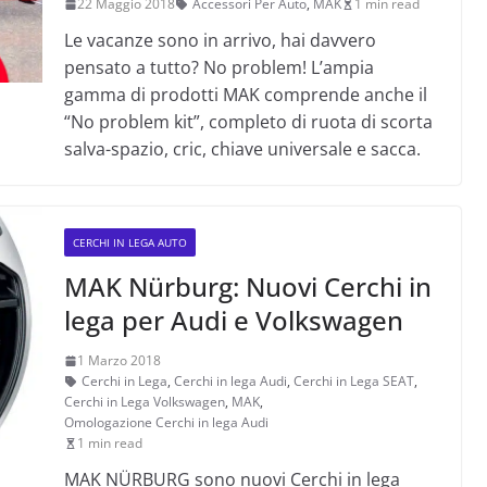
22 Maggio 2018
Accessori Per Auto
,
MAK
1 min read
Le vacanze sono in arrivo, hai davvero
pensato a tutto? No problem! L’ampia
gamma di prodotti MAK comprende anche il
“No problem kit”, completo di ruota di scorta
salva-spazio, cric, chiave universale e sacca.
CERCHI IN LEGA AUTO
MAK Nürburg: Nuovi Cerchi in
lega per Audi e Volkswagen
1 Marzo 2018
Cerchi in Lega
,
Cerchi in lega Audi
,
Cerchi in Lega SEAT
,
Cerchi in Lega Volkswagen
,
MAK
,
Omologazione Cerchi in lega Audi
1 min read
MAK NÜRBURG sono nuovi Cerchi in lega