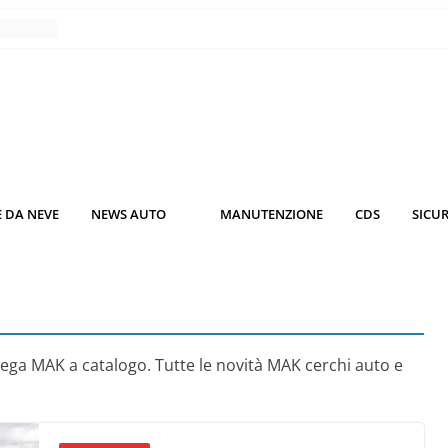
nce
co da
 il
KO3: più
rsche
 DA NEVE
NEWS AUTO
MANUTENZIONE
CDS
SICU
nuti al
o nei
 lega MAK a catalogo. Tutte le novità MAK cerchi auto e