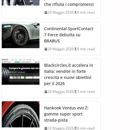
che rifiuta i compromessi
29 Maggio 2026
8 min read
Continental SportContact
7 Force debutta su
BRABUS
29 Maggio 2026
8 min read
Blackcircles.it accelera in
Italia: vendite in forte
crescita e nuovi obiettivi
per il 2026
28 Maggio 2026
3 min read
Hankook Ventus evo Z:
gomme super sport
strada-pista
12 Maggio 2026
8 min read