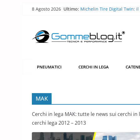
Skip
8 Agosto 2026
Ultimo:
Michelin Tire Digital Twin: il
to
pneumatico diventa smart
Michelin Pilot Sport Endura
content
2026: a Le Mans il pneumati
corsa diventa laboratorio per
futuro
BFGoodrich All-Terrain T/A 
robusto, più versatile
Pirelli P Zero Trofeo RS: il
pneumatico che porta la Po
PNEUMATICI
CERCHI IN LEGA
CATENE
Taycan Turbo GT sotto i 7 mi
Nürburgring
Pirelli porta l’acciaio riciclat
pneumatici
MAK
Cerchi in lega MAK: tutte le news sui cerchi in
cerchi lega 2012 – 2013