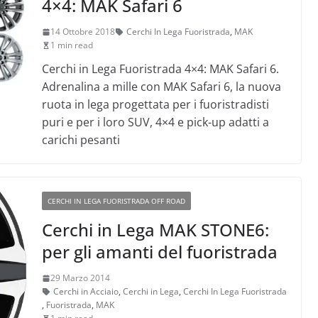
4×4: MAK Safari 6
14 Ottobre 2018
Cerchi In Lega Fuoristrada
,
MAK
1 min read
Cerchi in Lega Fuoristrada 4×4: MAK Safari 6.
Adrenalina a mille con MAK Safari 6, la nuova
ruota in lega progettata per i fuoristradisti
puri e per i loro SUV, 4×4 e pick-up adatti a
carichi pesanti
CERCHI IN LEGA FUORISTRADA OFF ROAD
Cerchi in Lega MAK STONE6:
per gli amanti del fuoristrada
29 Marzo 2014
Cerchi in Acciaio
,
Cerchi in Lega
,
Cerchi In Lega Fuoristrada
,
Fuoristrada
,
MAK