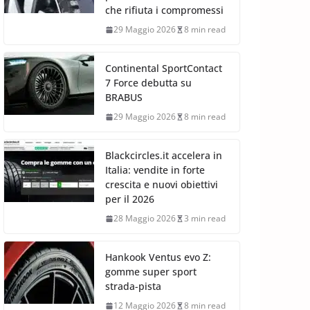
che rifiuta i compromessi
29 Maggio 2026
8 min read
Continental SportContact
7 Force debutta su
BRABUS
29 Maggio 2026
8 min read
Blackcircles.it accelera in
Italia: vendite in forte
crescita e nuovi obiettivi
per il 2026
28 Maggio 2026
3 min read
Hankook Ventus evo Z:
gomme super sport
strada-pista
12 Maggio 2026
8 min read