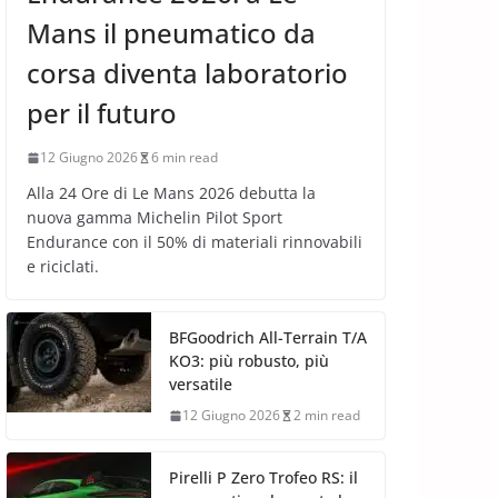
Mans il pneumatico da
corsa diventa laboratorio
per il futuro
12 Giugno 2026
6 min read
Alla 24 Ore di Le Mans 2026 debutta la
nuova gamma Michelin Pilot Sport
Endurance con il 50% di materiali rinnovabili
e riciclati.
BFGoodrich All-Terrain T/A
KO3: più robusto, più
versatile
12 Giugno 2026
2 min read
Pirelli P Zero Trofeo RS: il