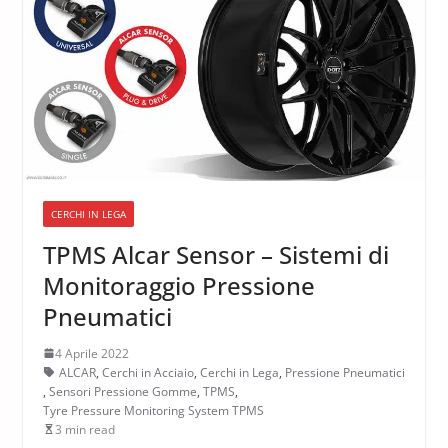
CERCHI IN LEGA
TPMS Alcar Sensor – Sistemi di
Monitoraggio Pressione
Pneumatici
4 Aprile 2022
ALCAR
,
Cerchi in Acciaio
,
Cerchi in Lega
,
Pressione Pneumatici
,
Sensori Pressione Gomme
,
TPMS
,
Tyre Pressure Monitoring System TPMS
3 min read