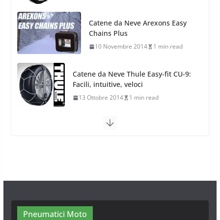
Catene da Neve Thule Easy-fit CU-9:
Facili, intuitive, veloci
13 Ottobre 2014
1 min read
Calze da Neve Arexocks by
Arexons
26 Ottobre 2013
1 min read
Calze da Neve per Auto 2025:
Omologazione e Migliori
Modelli Omologati per l’Italia
28 Ottobre 2025
4 min read
Neve al Sud: Triplicano gli acquisti
Catene da Neve Online
26 Gennaio 2017
1 min read
Pneumatici Moto