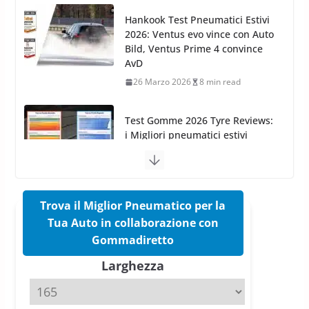
26 Marzo 2026
8 min read
Test Gomme 2026 Tyre Reviews:
i Migliori pneumatici estivi
sportivi a confronto
17 Marzo 2026
5 min read
Pirelli Cinturato 2026: due
vittorie nei test europei
confermano il salto tecnico del
nuovo estivo premium
16 Marzo 2026
6 min read
Trova il Miglior Pneumatico per la
Tua Auto in collaborazione con
Pirelli P Zero Trofeo RS: per
Gommadiretto
Tyre Reviews è la gomma semi-
Larghezza
slick da battere
20 Aprile 2026
4 min read