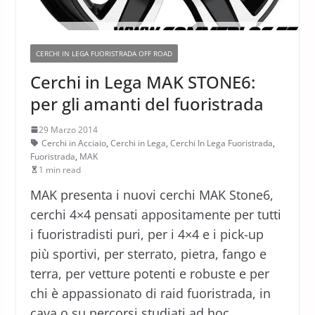
CERCHI IN LEGA FUORISTRADA OFF ROAD
Cerchi in Lega MAK STONE6:
per gli amanti del fuoristrada
29 Marzo 2014
Cerchi in Acciaio
,
Cerchi in Lega
,
Cerchi In Lega Fuoristrada
,
Fuoristrada
,
MAK
1 min read
MAK presenta i nuovi cerchi MAK Stone6,
cerchi 4×4 pensati appositamente per tutti
i fuoristradisti puri, per i 4×4 e i pick-up
più sportivi, per sterrato, pietra, fango e
terra, per vetture potenti e robuste e per
chi è appassionato di raid fuoristrada, in
cava o su percorsi studiati ad hoc.