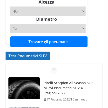
Altezza
Michelin Pilot Sport 4 S – Test
su Range Rover Sport D350 HST
11 Aprile 2026
15 min read
Diametro
Trovare gli pneumatici
Test Pneumatici SUV
Nokian WR SUV 3: il 1°
pneumatico invernale al mondo
di classe A
13 Maggio 2015
2 min read