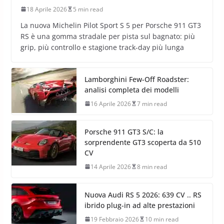
18 Aprile 2026
5 min read
La nuova Michelin Pilot Sport S 5 per Porsche 911 GT3
RS è una gomma stradale per pista sul bagnato: più
grip, più controllo e stagione track-day più lunga
Lamborghini Few-Off Roadster:
analisi completa dei modelli
16 Aprile 2026
7 min read
Porsche 911 GT3 S/C: la
sorprendente GT3 scoperta da 510
CV
14 Aprile 2026
8 min read
Nuova Audi RS 5 2026: 639 CV .. RS
ibrido plug-in ad alte prestazioni
19 Febbraio 2026
10 min read