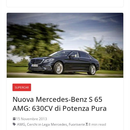
SUPERCAR
Nuova Mercedes-Benz S 65
AMG: 630CV di Potenza Pura
15 Novembre 2013
AMG
,
Cerchi in Lega Mercedes
,
Fuoriserie
8 min read