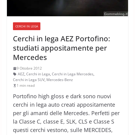
CERCHI IN LEGA
Cerchi in lega AEZ Portofino:
studiati appositamente per
Mercedes
9 Ottobre 2012
AEZ
,
Cerchi in Lega
,
Cerchi in Lega Mercedes
,
Cerchi in Lega SUV
,
Mercedes-Benz
1 min read
Portofino high gloss e dark sono nuovi
cerchi in lega auto creati appositamente
per gli amanti delle Mercedes. Perfetti per
la Classe C, classe E, SLK, CLS e Classe S
questi cerchi vestono, sulle MERCEDES,