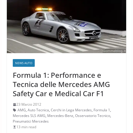
NEWS AUTO
Formula 1: Performance e
Tecnica delle Mercedes AMG
Safety Car e Medical Car F1
23 Marzo 2012
AMG
,
Auto Tecnica
,
Cerchi in Lega Mercedes
,
Formula 1
,
Mercedes SLS AMG
,
Mercedes-Benz
,
Osservatorio Tecnico
,
Pneumatici Mercedes
13 min read