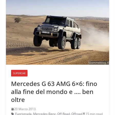
SUPERCAR
Mercedes G 63 AMG 6×6: fino
alla fine del mondo e …. ben
oltre
20 Marzo 2013
Fuoristrada
,
Mercedes-Benz
,
Off-Road
,
Offroad
15 min read