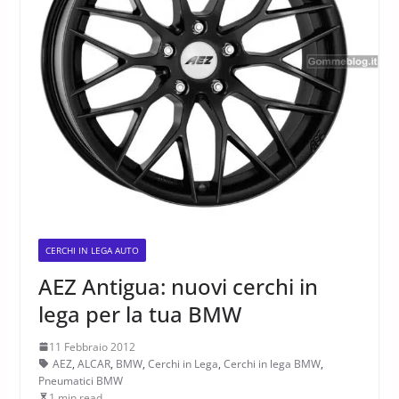
CERCHI IN LEGA AUTO
AEZ Antigua: nuovi cerchi in
lega per la tua BMW
11 Febbraio 2012
AEZ
,
ALCAR
,
BMW
,
Cerchi in Lega
,
Cerchi in lega BMW
,
Pneumatici BMW
1 min read