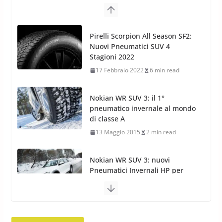
Nokian WR SUV 3: il 1°
pneumatico invernale al mondo
di classe A
13 Maggio 2015
2 min read
Nokian WR SUV 3: nuovi
Pneumatici Invernali HP per
condizioni invernali difficili
23 Aprile 2013
9 min read
Yokohama Geolandar G073: nuovi pneumatici
invernali SUV
22 Novembre 2012
2 min read
Pirelli Scorpion Winter 2: Nuovi
Pneumatici Invernali SUV 2022