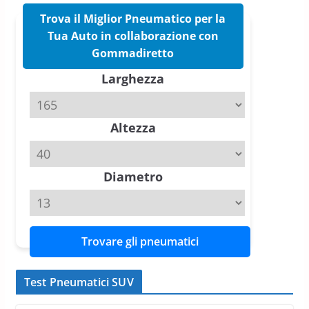
16 Marzo 2026
6 min read
Trova il Miglior Pneumatico per la
Tua Auto in collaborazione con
Pirelli P Zero Trofeo RS: per
Gommadiretto
Tyre Reviews è la gomma semi-
Larghezza
slick da battere
20 Aprile 2026
4 min read
Altezza
Michelin Pilot Sport 4 S – Test
su Range Rover Sport D350 HST
11 Aprile 2026
15 min read
Diametro
Trovare gli pneumatici
Test Pneumatici SUV