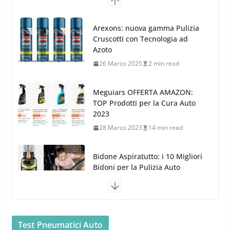
G.M.P. Group rafforza la
presenza nel Nord Europa con
Meguiars OFFERTA AMAZON:
l’acquisizione di Reedijk
TOP Prodotti per la Cura Auto
3 Dicembre 2024
3 min read
2023
28 Marzo 2023
14 min read
Bidone Aspiratutto: i 10 Migliori
Bidoni per la Pulizia Auto
6 Maggio 2022
3 min read
MTM PF22.2: La Migliore Foam
Gun per la tua Idropulitrice?
5 Maggio 2022
2 min read
Bullock entra nel mondo della
cura dell’Auto: la nuova linea
Car Care
Test Pneumatici Auto