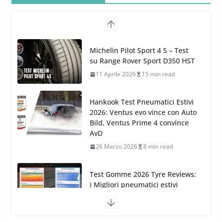
26 Marzo 2025
2 min read
Arexons: nuova gamma Pulizia
Cruscotti con Tecnologia ad
Hankook Test Pneumatici Estivi
Azoto
2026: Ventus evo vince con Auto
26 Marzo 2025
2 min read
Bild, Ventus Prime 4 convince
AvD
26 Marzo 2026
8 min read
Test Gomme 2026 Tyre Reviews:
i Migliori pneumatici estivi
sportivi a confronto
17 Marzo 2026
5 min read
Pirelli Cinturato 2026: due
vittorie nei test europei
confermano il salto tecnico del
nuovo estivo premium