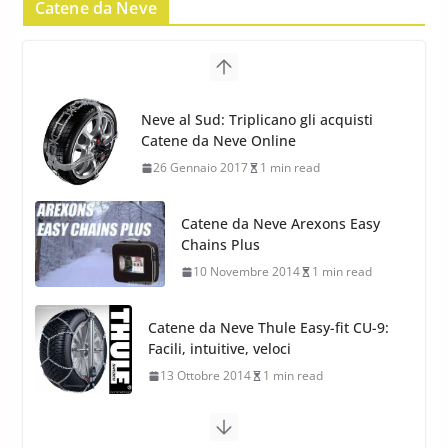
Catene da Neve
17 Febbraio 2022
6 min read
Pirelli Scorpion All Season SF2:
Nuovi Pneumatici SUV 4
Catene da Neve Arexons Easy
Stagioni 2022
Chains Plus
17 Febbraio 2022
6 min read
10 Novembre 2014
1 min read
Catene da Neve Thule Easy-fit CU-9:
Facili, intuitive, veloci
13 Ottobre 2014
1 min read
Calze da Neve Arexocks by
Arexons
26 Ottobre 2013
1 min read
Calze da Neve per Auto 2025: