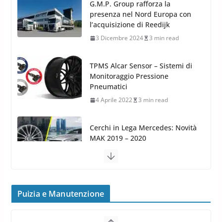
TPMS Alcar Sensor – Sistemi di
Monitoraggio Pressione
Pneumatici
4 Aprile 2022
3 min read
Cerchi in Lega Mercedes: Novità
MAK 2019 – 2020
16 Settembre 2019
1 min read
Cerchi in Lega Volvo: Nuovi
MAK FIVESTAR (2019)
24 Luglio 2019
1 min read
Cerchi in lega grandi: quando
peggiorano davvero comfort,
frenata e handling
Puizia e Manutenzione
8 Aprile 2026
7 min read