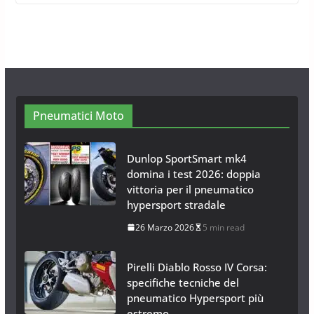
Omologazione e Migliori
Modelli Omologati per l’Italia
28 Ottobre 2025
4 min read
Neve al Sud: Triplicano gli acquisti
Catene da Neve Online
26 Gennaio 2017
1 min read
Pneumatici Moto
Dunlop SportSmart mk4
domina i test 2026: doppia
vittoria per il pneumatico
hypersport stradale
26 Marzo 2026
5 min read
Pirelli Diablo Rosso IV Corsa:
specifiche tecniche del
pneumatico Hypersport più
estremo