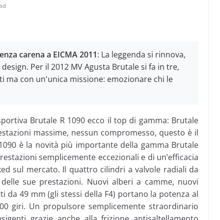
ad
senza carena a EICMA 2011
: La leggenda si rinnova,
 design. Per il 2012 MV Agusta Brutale si fa in tre,
nti ma con un'unica missione: emozionare chi le
sportiva Brutale R 1090 ecco il top di gamma: Brutale
restazioni massime, nessun compromesso, questo è il
1090 è la novità più importante della gamma Brutale
restazioni semplicemente eccezionali e di un’efficacia
ed sul mercato. Il quattro cilindri a valvole radiali da
 delle sue prestazioni. Nuovi alberi a camme, nuovi
ati da 49 mm (gli stessi della F4) portano la potenza al
900 giri. Un propulsore semplicemente straordinario
sigenti grazie anche alla frizione antisaltellamento