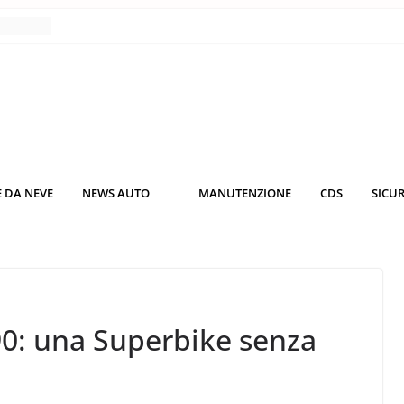
nce
co da
 il
KO3: più
rsche
 DA NEVE
NEWS AUTO
MANUTENZIONE
CDS
SICU
nuti al
o nei
0: una Superbike senza