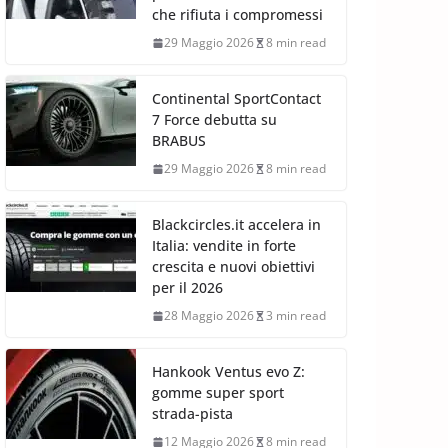
che rifiuta i compromessi
29 Maggio 2026
8 min read
Continental SportContact
7 Force debutta su
BRABUS
29 Maggio 2026
8 min read
Blackcircles.it accelera in
Italia: vendite in forte
crescita e nuovi obiettivi
per il 2026
28 Maggio 2026
3 min read
Hankook Ventus evo Z:
gomme super sport
strada-pista
12 Maggio 2026
8 min read