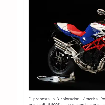
E’ proposta in 3 colorazioni: America,
prezzo di 18.800€ e sarà disponibile presso 