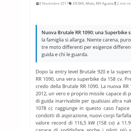
8 Novembre 2011
EICMA
,
Moto
,
MV Agusta
2 min re
Nuova Brutale RR 1090: una Superbike 
la famiglia si allarga. Niente carena, puro
tre moto differenti per esigenze differe
guida e chi le guarda.
Dopo la entry level Brutale 920 e la super
RR 1090, una vera superbike da 158 cv. P
credo della Brutale RR 1090. La nuova RR 
2012, un vero e proprio missile capace di p
di guida inarrivabile per qualsiasi altra nak
1078 cc raggiunge in questo caso l’apice
condotti di aspirazione, nuovi corpi farfall
valore record di 116,5 kW (158 cv) a 11.
capace di soddisfare anche i piloti più e