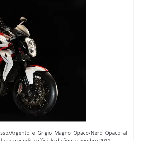
 Rosso/Argento e Grigio Magno Opaco/Nero Opaco al
la rete vendita ufficiale da fine novembre 2011.