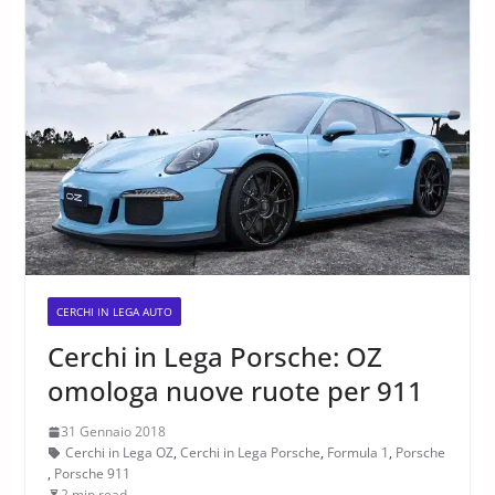
CERCHI IN LEGA AUTO
Cerchi in Lega Porsche: OZ
omologa nuove ruote per 911
31 Gennaio 2018
Cerchi in Lega OZ
,
Cerchi in Lega Porsche
,
Formula 1
,
Porsche
,
Porsche 911
2 min read