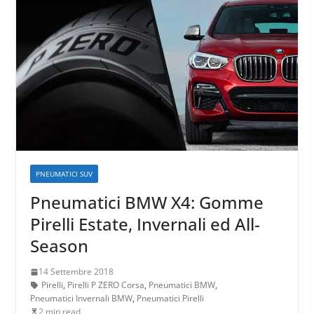
PNEUMATICI SUV
Pneumatici BMW X4: Gomme
Pirelli Estate, Invernali ed All-
Season
14 Settembre 2018
Pirelli
,
Pirelli P ZERO Corsa
,
Pneumatici BMW
,
Pneumatici Invernali BMW
,
Pneumatici Pirelli
2 min read