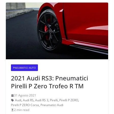
PNEUMATICI AUTO
2021 Audi RS3: Pneumatici
Pirelli P Zero Trofeo R TM
31 Agosto 2021
Audi
,
Audi RS
,
Audi RS 3
,
Pirelli
,
Pirelli P ZERO
,
Pirelli P ZERO Corsa
,
Pneumatici Audi
2 min read