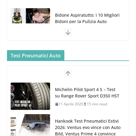
MTM PF22.2: La Migliore Foam
Gun per la tua Idropulitrice?
5 Maggio 2022
2 min read
Bullock entra nel mondo della
cura dell’Auto: la nuova linea
Car Care
Test Pneumatici Auto
26 Marzo 2025
2 min read
Arexons: nuova gamma Pulizia
Cruscotti con Tecnologia ad
Hankook Test Pneumatici Estivi
Azoto
2026: Ventus evo vince con Auto
26 Marzo 2025
2 min read
Bild, Ventus Prime 4 convince
AvD
26 Marzo 2026
8 min read
Test Gomme 2026 Tyre Reviews: