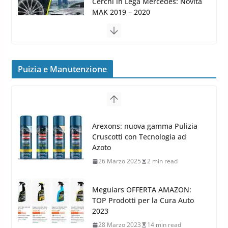
MAK FIVESTAR (2019)
24 Luglio 2019
1 min read
Cerchi in lega grandi: quando
peggiorano davvero comfort,
frenata e handling
Puizia e Manutenzione
8 Aprile 2026
7 min read
G.M.P. Group rafforza la
presenza nel Nord Europa con
Meguiars OFFERTA AMAZON:
l’acquisizione di Reedijk
TOP Prodotti per la Cura Auto
3 Dicembre 2024
3 min read
2023
28 Marzo 2023
14 min read
Bidone Aspiratutto: i 10 Migliori
Bidoni per la Pulizia Auto
6 Maggio 2022
3 min read