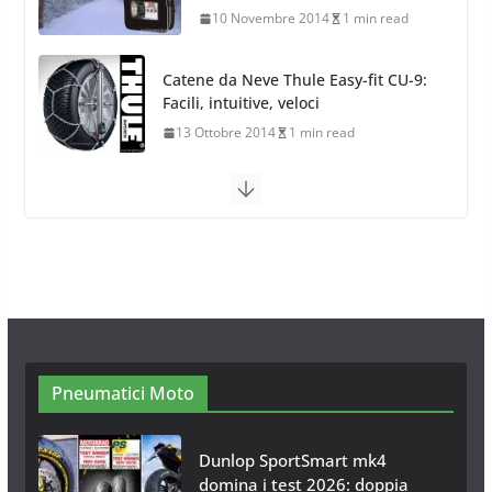
13 Ottobre 2014
1 min read
Calze da Neve Arexocks by
Arexons
26 Ottobre 2013
1 min read
Calze da Neve per Auto 2025:
Omologazione e Migliori
Modelli Omologati per l’Italia
28 Ottobre 2025
4 min read
Neve al Sud: Triplicano gli acquisti
Catene da Neve Online
26 Gennaio 2017
1 min read
Pneumatici Moto
Dunlop SportSmart mk4
domina i test 2026: doppia