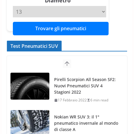
Diametro
Trovare gli pneumatici
Test Pneumatici SUV
Nokian WR SUV 3: il 1°
pneumatico invernale al mondo
di classe A
13 Maggio 2015
2 min read
Nokian WR SUV 3: nuovi
Pneumatici Invernali HP per
condizioni invernali difficili