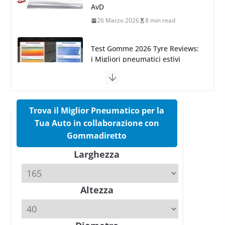
i Migliori pneumatici estivi
sportivi a confronto
17 Marzo 2026
5 min read
Pirelli Cinturato 2026: due
vittorie nei test europei
confermano il salto tecnico del
nuovo estivo premium
16 Marzo 2026
6 min read
Trova il Miglior Pneumatico per la
Tua Auto in collaborazione con
Pirelli P Zero Trofeo RS: per
Gommadiretto
Tyre Reviews è la gomma semi-
Larghezza
slick da battere
20 Aprile 2026
4 min read
Altezza
Michelin Pilot Sport 4 S – Test
su Range Rover Sport D350 HST
11 Aprile 2026
15 min read