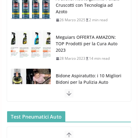
l’acquisizione di Reedijk
TOP Prodotti per la Cura Auto
3 Dicembre 2024
3 min read
2023
28 Marzo 2023
14 min read
Bidone Aspiratutto: i 10 Migliori
Bidoni per la Pulizia Auto
6 Maggio 2022
3 min read
MTM PF22.2: La Migliore Foam
Gun per la tua Idropulitrice?
5 Maggio 2022
2 min read
Bullock entra nel mondo della
cura dell’Auto: la nuova linea
Car Care
Test Pneumatici Auto
26 Marzo 2025
2 min read