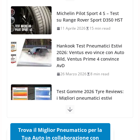
Arexons: nuova gamma Pulizia
Cruscotti con Tecnologia ad
Hankook Test Pneumatici Estivi
Azoto
2026: Ventus evo vince con Auto
26 Marzo 2025
2 min read
Bild, Ventus Prime 4 convince
AvD
26 Marzo 2026
8 min read
Test Gomme 2026 Tyre Reviews:
i Migliori pneumatici estivi
sportivi a confronto
17 Marzo 2026
5 min read
Pirelli Cinturato 2026: due
vittorie nei test europei
confermano il salto tecnico del
nuovo estivo premium
16 Marzo 2026
6 min read
Trova il Miglior Pneumatico per la
Tua Auto in collaborazione con