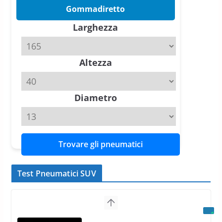
Pirelli P Zero Trofeo RS: per
Gommadiretto
Tyre Reviews è la gomma semi-
Larghezza
slick da battere
20 Aprile 2026
4 min read
Altezza
Michelin Pilot Sport 4 S – Test
su Range Rover Sport D350 HST
11 Aprile 2026
15 min read
Diametro
Trovare gli pneumatici
Test Pneumatici SUV