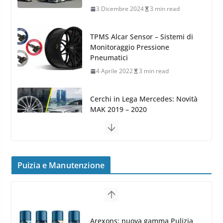
4 Aprile 2022
3 min read
Cerchi in Lega Mercedes: Novità
MAK 2019 – 2020
16 Settembre 2019
1 min read
Cerchi in Lega Volvo: Nuovi
MAK FIVESTAR (2019)
24 Luglio 2019
1 min read
Cerchi in lega grandi: quando
peggiorano davvero comfort,
frenata e handling
Puizia e Manutenzione
8 Aprile 2026
7 min read
G.M.P. Group rafforza la
presenza nel Nord Europa con
Meguiars OFFERTA AMAZON: