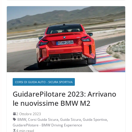
CORSI DI GUIDA AUTO - SICURA SPORTIVA
GuidarePilotare 2023: Arrivano
le nuovissime BMW M2
2 Ottobre 2023
BMW
,
Corsi Guida Sicura
,
Guida Sicura
,
Guida Sportiva
,
GuidarePilotare - BMW Driving Experience
4 min read