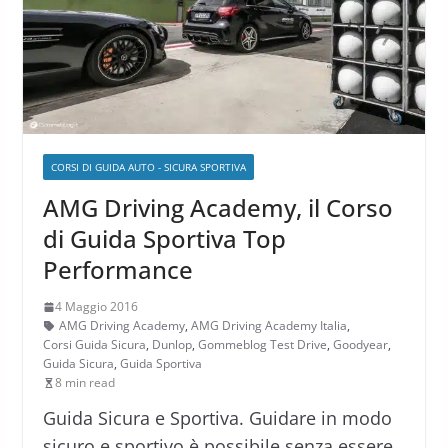
CORSI DI GUIDA AUTO - SICURA SPORTIVA
AMG Driving Academy, il Corso
di Guida Sportiva Top
Performance
4 Maggio 2016
AMG Driving Academy
,
AMG Driving Academy Italia
,
Corsi Guida Sicura
,
Dunlop
,
Gommeblog Test Drive
,
Goodyear
,
Guida Sicura
,
Guida Sportiva
8 min read
Guida Sicura e Sportiva. Guidare in modo
sicuro e sportivo è possibile senza essere