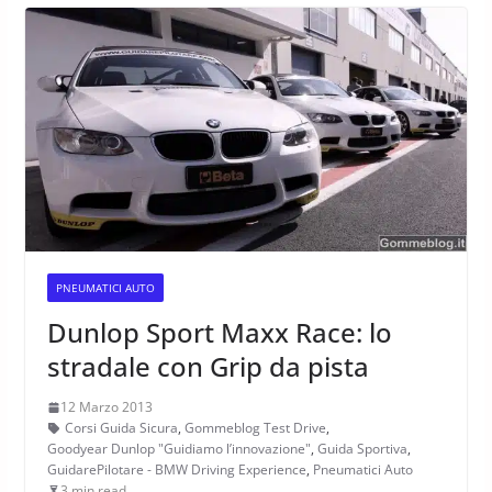
PNEUMATICI AUTO
Dunlop Sport Maxx Race: lo
stradale con Grip da pista
12 Marzo 2013
Corsi Guida Sicura
,
Gommeblog Test Drive
,
Goodyear Dunlop "Guidiamo l’innovazione"
,
Guida Sportiva
,
GuidarePilotare - BMW Driving Experience
,
Pneumatici Auto
3 min read