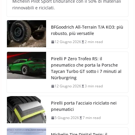
Michelin Pilot Sport Endurance con il 50% di materiali
rinnovabili e riciclati.
BFGoodrich All-Terrain T/A KO3: più
robusto, più versatile
12 Giugno 2026
2 min read
Pirelli P Zero Trofeo RS: il
pneumatico che porta la Porsche
Taycan Turbo GT sotto i 7 minuti al
Nürburgring
12 Giugno 2026
3 min read
Pirelli porta l’acciaio riciclato nei
pneumatici
5 Giugno 2026
7 min read
Michelin Tire Digital Twin: il