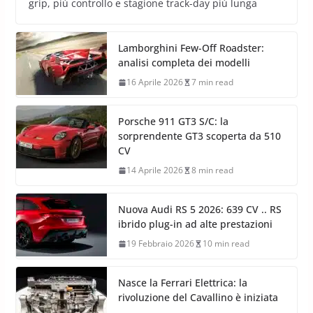
18 Aprile 2026
5 min read
La nuova Michelin Pilot Sport S 5 per Porsche 911 GT3
RS è una gomma stradale per pista sul bagnato: più
grip, più controllo e stagione track-day più lunga
Lamborghini Few-Off Roadster:
analisi completa dei modelli
16 Aprile 2026
7 min read
Porsche 911 GT3 S/C: la
sorprendente GT3 scoperta da 510
CV
14 Aprile 2026
8 min read
Nuova Audi RS 5 2026: 639 CV .. RS
ibrido plug-in ad alte prestazioni