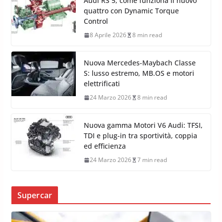
Audi, dalla Typ M alla RS 5 plug-in
18 Aprile 2026
8 min read
Audi RS 5, come funziona il nuovo
quattro con Dynamic Torque
Control
8 Aprile 2026
8 min read
Nuova Mercedes-Maybach Classe
S: lusso estremo, MB.OS e motori
elettrificati
24 Marzo 2026
8 min read
Nuova gamma Motori V6 Audi: TFSI,
TDI e plug-in tra sportività, coppia
ed efficienza
24 Marzo 2026
7 min read