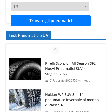
Altezza
Michelin Pilot Sport 4 S – Test
su Range Rover Sport D350 HST
11 Aprile 2026
15 min read
Diametro
Trovare gli pneumatici
Test Pneumatici SUV
Nokian WR SUV 3: il 1°
pneumatico invernale al mondo
di classe A
13 Maggio 2015
2 min read