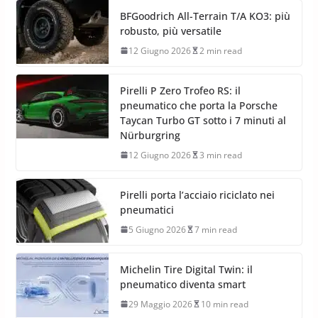
Alla 24 Ore di Le Mans 2026 debutta la nuova gamma
Michelin Pilot Sport Endurance con il 50% di materiali
rinnovabili e riciclati.
BFGoodrich All-Terrain T/A KO3: più
robusto, più versatile
12 Giugno 2026
2 min read
Pirelli P Zero Trofeo RS: il
pneumatico che porta la Porsche
Taycan Turbo GT sotto i 7 minuti al
Nürburgring
12 Giugno 2026
3 min read
Pirelli porta l’acciaio riciclato nei
pneumatici
5 Giugno 2026
7 min read