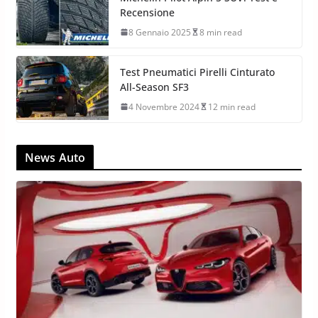
Cinturato All Season SF3
8 Aprile 2025
8 min read
Michelin Pilot Alpin 5 SUV: Test e
Recensione
8 Gennaio 2025
8 min read
Test Pneumatici Pirelli Cinturato
All-Season SF3
4 Novembre 2024
12 min read
News Auto