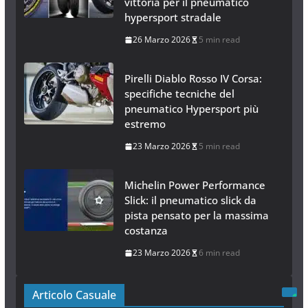
Dunlop SportSmart mk4
domina i test 2026: doppia
vittoria per il pneumatico
hypersport stradale
26 Marzo 2026
5 min read
Pirelli Diablo Rosso IV Corsa:
specifiche tecniche del
pneumatico Hypersport più
estremo
23 Marzo 2026
5 min read
Michelin Power Performance
Slick: il pneumatico slick da
pista pensato per la massima
costanza