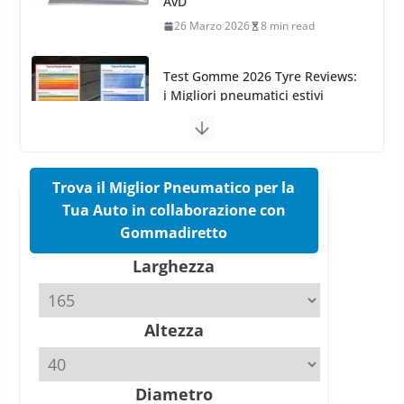
26 Marzo 2026
8 min read
Test Gomme 2026 Tyre Reviews:
i Migliori pneumatici estivi
sportivi a confronto
17 Marzo 2026
5 min read
Pirelli Cinturato 2026: due
vittorie nei test europei
confermano il salto tecnico del
nuovo estivo premium
16 Marzo 2026
6 min read
Trova il Miglior Pneumatico per la
Tua Auto in collaborazione con
Pirelli P Zero Trofeo RS: per
Gommadiretto
Tyre Reviews è la gomma semi-
Larghezza
slick da battere
20 Aprile 2026
4 min read