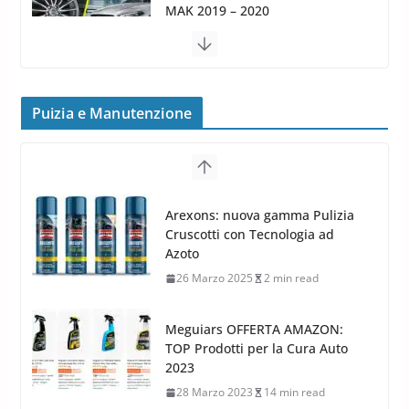
16 Settembre 2019
1 min read
Cerchi in Lega Volvo: Nuovi
MAK FIVESTAR (2019)
24 Luglio 2019
1 min read
Cerchi in lega grandi: quando
peggiorano davvero comfort,
frenata e handling
Puizia e Manutenzione
8 Aprile 2026
7 min read
G.M.P. Group rafforza la
presenza nel Nord Europa con
Meguiars OFFERTA AMAZON:
l’acquisizione di Reedijk
TOP Prodotti per la Cura Auto
3 Dicembre 2024
3 min read
2023
28 Marzo 2023
14 min read