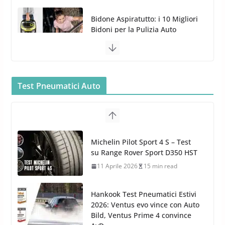
Bidone Aspiratutto: i 10 Migliori
Bidoni per la Pulizia Auto
6 Maggio 2022
3 min read
MTM PF22.2: La Migliore Foam
Gun per la tua Idropulitrice?
5 Maggio 2022
2 min read
Bullock entra nel mondo della
cura dell’Auto: la nuova linea
Car Care
Test Pneumatici Auto
26 Marzo 2025
2 min read
Arexons: nuova gamma Pulizia
Cruscotti con Tecnologia ad
Hankook Test Pneumatici Estivi
Azoto
2026: Ventus evo vince con Auto
26 Marzo 2025
2 min read
Bild, Ventus Prime 4 convince
AvD