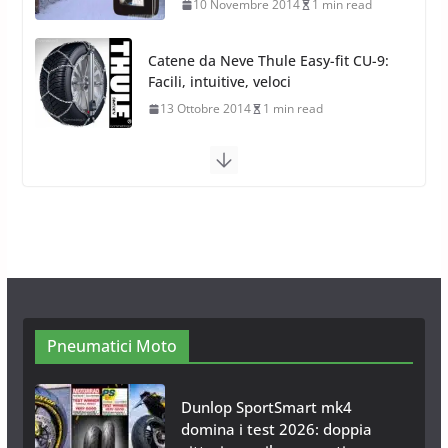
10 Novembre 2014
1 min read
Catene da Neve Thule Easy-fit CU-9:
Facili, intuitive, veloci
13 Ottobre 2014
1 min read
Calze da Neve Arexocks by
Arexons
26 Ottobre 2013
1 min read
Calze da Neve per Auto 2025:
Omologazione e Migliori
Modelli Omologati per l’Italia
28 Ottobre 2025
4 min read
Neve al Sud: Triplicano gli acquisti
Catene da Neve Online
26 Gennaio 2017
1 min read
Pneumatici Moto