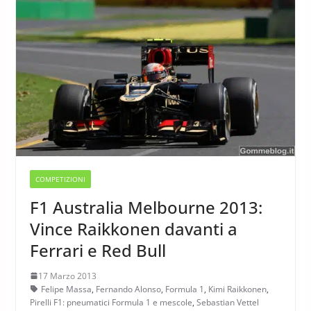
COMPETIZIONI
F1 Australia Melbourne 2013:
Vince Raikkonen davanti a
Ferrari e Red Bull
17 Marzo 2013
Felipe Massa
,
Fernando Alonso
,
Formula 1
,
Kimi Raikkonen
,
Pirelli F1: pneumatici Formula 1 e mescole
,
Sebastian Vettel