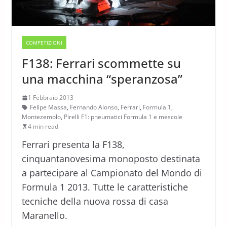
COMPETIZIONI
F138: Ferrari scommette su
una macchina “speranzosa”
1 Febbraio 2013
Felipe Massa
,
Fernando Alonso
,
Ferrari
,
Formula 1
,
Montezemolo
,
Pirelli F1: pneumatici Formula 1 e mescole
4 min read
Ferrari presenta la F138,
cinquantanovesima monoposto destinata
a partecipare al Campionato del Mondo di
Formula 1 2013. Tutte le caratteristiche
tecniche della nuova rossa di casa
Maranello.