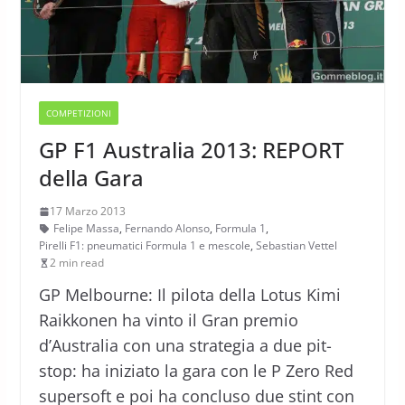
COMPETIZIONI
GP F1 Australia 2013: REPORT
della Gara
17 Marzo 2013
Felipe Massa
,
Fernando Alonso
,
Formula 1
,
Pirelli F1: pneumatici Formula 1 e mescole
,
Sebastian Vettel
2 min read
GP Melbourne: Il pilota della Lotus Kimi
Raikkonen ha vinto il Gran premio
d’Australia con una strategia a due pit-
stop: ha iniziato la gara con le P Zero Red
supersoft e poi ha concluso due stint con