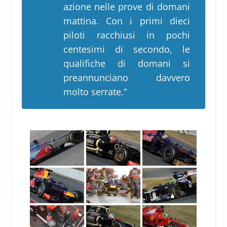
azione nelle prove di domani
mattina. Con i primi dieci
piloti racchiusi in pochi
centesimi di secondo, le
qualifiche di domani si
preannunciano davvero
molto serrate.”