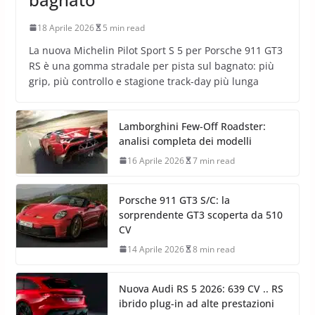
18 Aprile 2026
5 min read
La nuova Michelin Pilot Sport S 5 per Porsche 911 GT3
RS è una gomma stradale per pista sul bagnato: più
grip, più controllo e stagione track-day più lunga
Lamborghini Few-Off Roadster:
analisi completa dei modelli
16 Aprile 2026
7 min read
Porsche 911 GT3 S/C: la
sorprendente GT3 scoperta da 510
CV
14 Aprile 2026
8 min read
Nuova Audi RS 5 2026: 639 CV .. RS
ibrido plug-in ad alte prestazioni