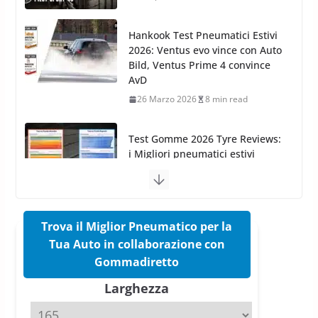
AvD
26 Marzo 2026
8 min read
Test Gomme 2026 Tyre Reviews:
i Migliori pneumatici estivi
sportivi a confronto
17 Marzo 2026
5 min read
Pirelli Cinturato 2026: due
vittorie nei test europei
confermano il salto tecnico del
nuovo estivo premium
16 Marzo 2026
6 min read
Trova il Miglior Pneumatico per la
Tua Auto in collaborazione con
Pirelli P Zero Trofeo RS: per
Gommadiretto
Tyre Reviews è la gomma semi-
Larghezza
slick da battere
20 Aprile 2026
4 min read