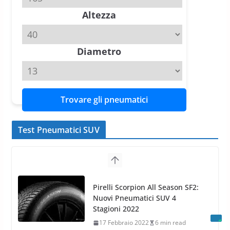
Altezza
Michelin Pilot Sport 4 S – Test
su Range Rover Sport D350 HST
11 Aprile 2026
15 min read
Diametro
Trovare gli pneumatici
Test Pneumatici SUV
Nokian WR SUV 3: il 1°
pneumatico invernale al mondo
di classe A
13 Maggio 2015
2 min read