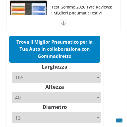
Pirelli Cinturato 2026: due
vittorie nei test europei
confermano il salto tecnico del
nuovo estivo premium
16 Marzo 2026
6 min read
Trova il Miglior Pneumatico per la
Tua Auto in collaborazione con
Pirelli P Zero Trofeo RS: per
Gommadiretto
Tyre Reviews è la gomma semi-
Larghezza
slick da battere
20 Aprile 2026
4 min read
Altezza
Michelin Pilot Sport 4 S – Test
su Range Rover Sport D350 HST
11 Aprile 2026
15 min read
Diametro