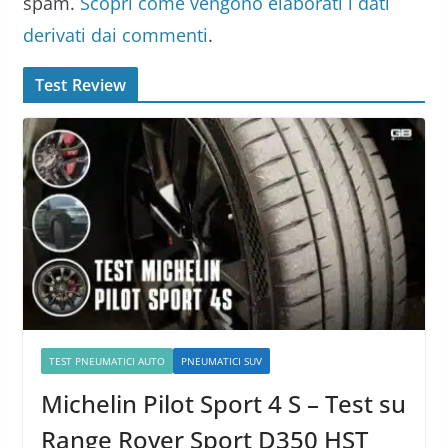
spam.
Scopri come vengono elaborati i dati
derivati dai commenti
.
Test Review
TEST PNEUMATICI AUTO
PNEUMATICI SUV
Michelin Pilot Sport 4 S – Test su
Range Rover Sport D350 HST