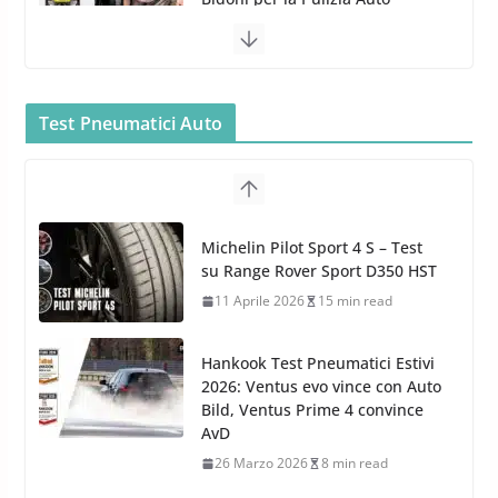
5 Maggio 2022
2 min read
Bullock entra nel mondo della
cura dell’Auto: la nuova linea
Car Care
Test Pneumatici Auto
26 Marzo 2025
2 min read
Arexons: nuova gamma Pulizia
Cruscotti con Tecnologia ad
Hankook Test Pneumatici Estivi
Azoto
2026: Ventus evo vince con Auto
26 Marzo 2025
2 min read
Bild, Ventus Prime 4 convince
AvD
26 Marzo 2026
8 min read
Test Gomme 2026 Tyre Reviews:
i Migliori pneumatici estivi
sportivi a confronto
17 Marzo 2026
5 min read