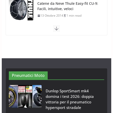
Calze da Neve Arexocks by
Arexons
26 Ottobre 2013
1 min read
Calze da Neve per Auto 2025:
Omologazione e Migliori
Modelli Omologati per l’Italia
28 Ottobre 2025
4 min read
Neve al Sud: Triplicano gli acquisti
Catene da Neve Online
26 Gennaio 2017
1 min read
Pneumatici Moto
Dunlop SportSmart mk4
domina i test 2026: doppia
vittoria per il pneumatico
hypersport stradale