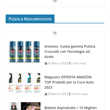
Cerchi in lega grandi: quando
peggiorano davvero comfort,
frenata e handling
Puizia e Manutenzione
8 Aprile 2026
7 min read
G.M.P. Group rafforza la
presenza nel Nord Europa con
Meguiars OFFERTA AMAZON:
l’acquisizione di Reedijk
TOP Prodotti per la Cura Auto
3 Dicembre 2024
3 min read
2023
28 Marzo 2023
14 min read
Bidone Aspiratutto: i 10 Migliori
Bidoni per la Pulizia Auto
6 Maggio 2022
3 min read
MTM PF22.2: La Migliore Foam
Gun per la tua Idropulitrice?