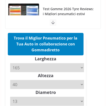
17 Marzo 2026
5 min read
Pirelli Cinturato 2026: due
vittorie nei test europei
confermano il salto tecnico del
nuovo estivo premium
16 Marzo 2026
6 min read
Trova il Miglior Pneumatico per la
Tua Auto in collaborazione con
Pirelli P Zero Trofeo RS: per
Gommadiretto
Tyre Reviews è la gomma semi-
Larghezza
slick da battere
20 Aprile 2026
4 min read
Altezza
Michelin Pilot Sport 4 S – Test
su Range Rover Sport D350 HST
11 Aprile 2026
15 min read
Diametro