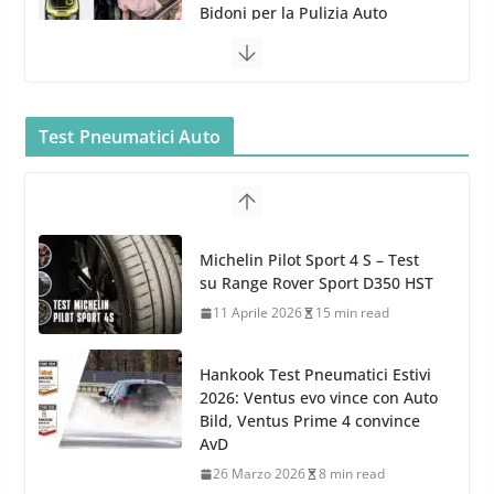
5 Maggio 2022
2 min read
Bullock entra nel mondo della
cura dell’Auto: la nuova linea
Car Care
Test Pneumatici Auto
26 Marzo 2025
2 min read
Arexons: nuova gamma Pulizia
Cruscotti con Tecnologia ad
Hankook Test Pneumatici Estivi
Azoto
2026: Ventus evo vince con Auto
26 Marzo 2025
2 min read
Bild, Ventus Prime 4 convince
AvD
26 Marzo 2026
8 min read
Test Gomme 2026 Tyre Reviews:
i Migliori pneumatici estivi
sportivi a confronto