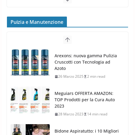
Cerchi in lega grandi: quando
peggiorano davvero comfort,
frenata e handling
Puizia e Manutenzione
8 Aprile 2026
7 min read
G.M.P. Group rafforza la
presenza nel Nord Europa con
Meguiars OFFERTA AMAZON:
l’acquisizione di Reedijk
TOP Prodotti per la Cura Auto
3 Dicembre 2024
3 min read
2023
28 Marzo 2023
14 min read
Bidone Aspiratutto: i 10 Migliori
Bidoni per la Pulizia Auto
6 Maggio 2022
3 min read
MTM PF22.2: La Migliore Foam
Gun per la tua Idropulitrice?