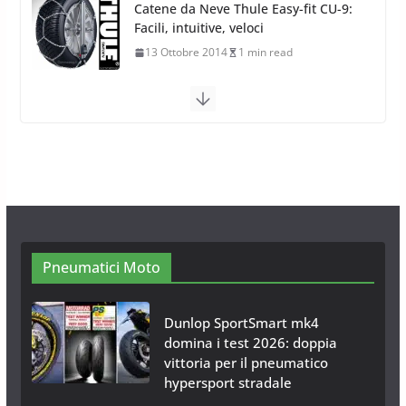
Calze da Neve Arexocks by
Arexons
26 Ottobre 2013
1 min read
Calze da Neve per Auto 2025:
Omologazione e Migliori
Modelli Omologati per l’Italia
28 Ottobre 2025
4 min read
Neve al Sud: Triplicano gli acquisti
Catene da Neve Online
26 Gennaio 2017
1 min read
Pneumatici Moto
Dunlop SportSmart mk4
domina i test 2026: doppia
vittoria per il pneumatico
hypersport stradale