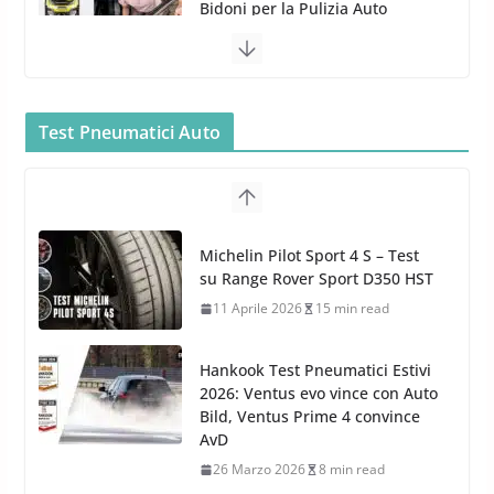
5 Maggio 2022
2 min read
Bullock entra nel mondo della
cura dell’Auto: la nuova linea
Car Care
Test Pneumatici Auto
26 Marzo 2025
2 min read
Arexons: nuova gamma Pulizia
Cruscotti con Tecnologia ad
Hankook Test Pneumatici Estivi
Azoto
2026: Ventus evo vince con Auto
26 Marzo 2025
2 min read
Bild, Ventus Prime 4 convince
AvD
26 Marzo 2026
8 min read
Test Gomme 2026 Tyre Reviews:
i Migliori pneumatici estivi
sportivi a confronto
17 Marzo 2026
5 min read