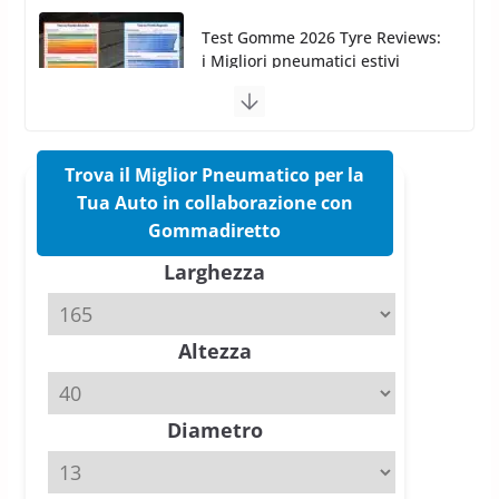
Pirelli Cinturato 2026: due
vittorie nei test europei
confermano il salto tecnico del
nuovo estivo premium
16 Marzo 2026
6 min read
Trova il Miglior Pneumatico per la
Tua Auto in collaborazione con
Pirelli P Zero Trofeo RS: per
Gommadiretto
Tyre Reviews è la gomma semi-
Larghezza
slick da battere
20 Aprile 2026
4 min read
Altezza
Michelin Pilot Sport 4 S – Test
su Range Rover Sport D350 HST
11 Aprile 2026
15 min read
Diametro