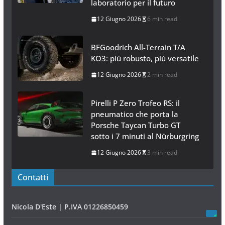
laboratorio per il futuro
12 Giugno 2026
6 min read
BFGoodrich All-Terrain T/A
KO3: più robusto, più versatile
12 Giugno 2026
2 min read
Pirelli P Zero Trofeo RS: il
pneumatico che porta la
Porsche Taycan Turbo GT
sotto i 7 minuti al Nürburgring
12 Giugno 2026
3 min read
Contatti
Nicola D'Este | P.IVA 01226850459