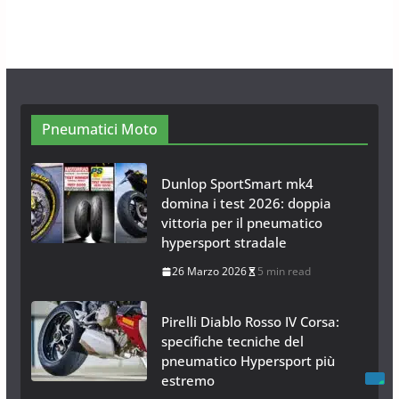
Modelli Omologati per l’Italia
28 Ottobre 2025
4 min read
Neve al Sud: Triplicano gli acquisti
Catene da Neve Online
26 Gennaio 2017
1 min read
Pneumatici Moto
Dunlop SportSmart mk4
domina i test 2026: doppia
vittoria per il pneumatico
hypersport stradale
26 Marzo 2026
5 min read
Pirelli Diablo Rosso IV Corsa:
specifiche tecniche del
pneumatico Hypersport più
estremo