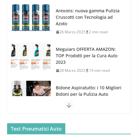
presenza nel Nord Europa con
Meguiars OFFERTA AMAZON:
l’acquisizione di Reedijk
TOP Prodotti per la Cura Auto
3 Dicembre 2024
3 min read
2023
28 Marzo 2023
14 min read
Bidone Aspiratutto: i 10 Migliori
Bidoni per la Pulizia Auto
6 Maggio 2022
3 min read
MTM PF22.2: La Migliore Foam
Gun per la tua Idropulitrice?
5 Maggio 2022
2 min read
Bullock entra nel mondo della
cura dell’Auto: la nuova linea
Car Care
Test Pneumatici Auto
26 Marzo 2025
2 min read