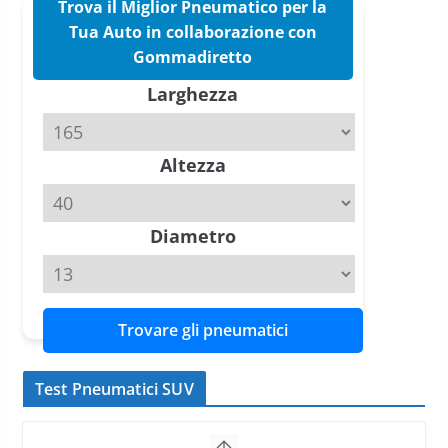
Trova il Miglior Pneumatico per la
Tua Auto in collaborazione con
Pirelli P Zero Trofeo RS: per
Gommadiretto
Tyre Reviews è la gomma semi-
Larghezza
slick da battere
20 Aprile 2026
4 min read
Altezza
Michelin Pilot Sport 4 S – Test
su Range Rover Sport D350 HST
11 Aprile 2026
15 min read
Diametro
Trovare gli pneumatici
Test Pneumatici SUV