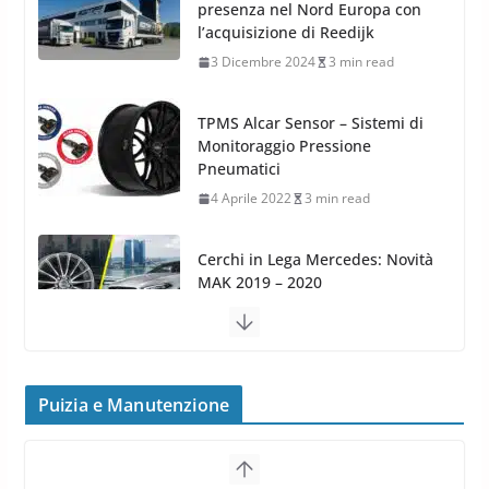
Monitoraggio Pressione
Pneumatici
4 Aprile 2022
3 min read
Cerchi in Lega Mercedes: Novità
MAK 2019 – 2020
16 Settembre 2019
1 min read
Cerchi in Lega Volvo: Nuovi
MAK FIVESTAR (2019)
24 Luglio 2019
1 min read
Cerchi in lega grandi: quando
peggiorano davvero comfort,
frenata e handling
Puizia e Manutenzione
8 Aprile 2026
7 min read
G.M.P. Group rafforza la