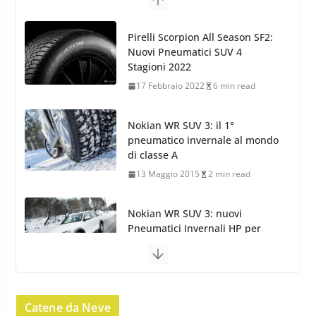
Nokian WR SUV 3: il 1°
pneumatico invernale al mondo
di classe A
13 Maggio 2015
2 min read
Nokian WR SUV 3: nuovi
Pneumatici Invernali HP per
condizioni invernali difficili
23 Aprile 2013
9 min read
Yokohama Geolandar G073: nuovi pneumatici
invernali SUV
22 Novembre 2012
2 min read
Pirelli Scorpion Winter 2: Nuovi
Pneumatici Invernali SUV 2022
Catene da Neve