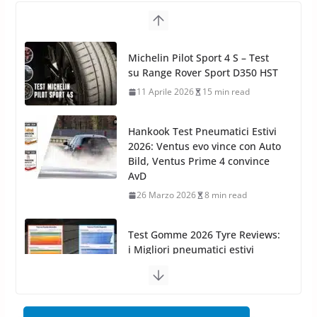
Arexons: nuova gamma Pulizia
Cruscotti con Tecnologia ad
Hankook Test Pneumatici Estivi
Azoto
2026: Ventus evo vince con Auto
26 Marzo 2025
2 min read
Bild, Ventus Prime 4 convince
AvD
26 Marzo 2026
8 min read
Test Gomme 2026 Tyre Reviews:
i Migliori pneumatici estivi
sportivi a confronto
17 Marzo 2026
5 min read
Pirelli Cinturato 2026: due
vittorie nei test europei
confermano il salto tecnico del
nuovo estivo premium
16 Marzo 2026
6 min read