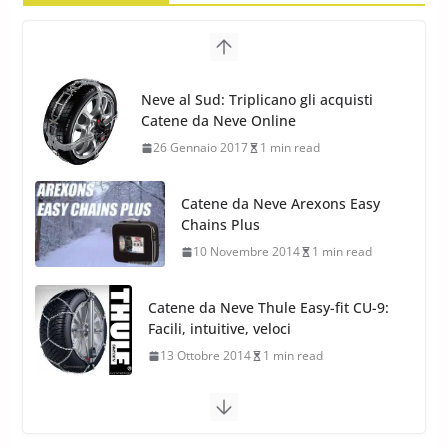
17 Febbraio 2022
6 min read
Pirelli Scorpion All Season SF2:
Nuovi Pneumatici SUV 4
Catene da Neve Arexons Easy
Stagioni 2022
Chains Plus
17 Febbraio 2022
6 min read
10 Novembre 2014
1 min read
Catene da Neve Thule Easy-fit CU-9:
Facili, intuitive, veloci
13 Ottobre 2014
1 min read
Calze da Neve Arexocks by
Arexons
26 Ottobre 2013
1 min read
Calze da Neve per Auto 2025:
Omologazione e Migliori