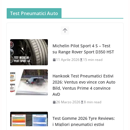
Bidoni per la Pulizia Auto
6 Maggio 2022
3 min read
MTM PF22.2: La Migliore Foam
Gun per la tua Idropulitrice?
5 Maggio 2022
2 min read
Test Pneumatici Auto
Bullock entra nel mondo della
cura dell’Auto: la nuova linea
Michelin Pilot Sport 4 S – Test
Car Care
su Range Rover Sport D350 HST
26 Marzo 2025
2 min read
11 Aprile 2026
15 min read
Hankook Test Pneumatici Estivi
2026: Ventus evo vince con Auto
Bild, Ventus Prime 4 convince
AvD
26 Marzo 2026
8 min read