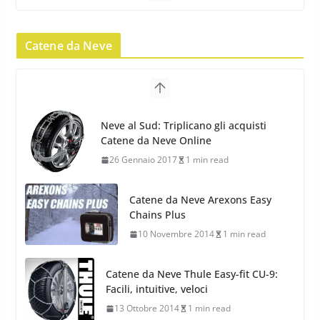
Nokian WR SUV 3: nuovi
Pneumatici Invernali HP per
condizioni invernali difficili
23 Aprile 2013
9 min read
Yokohama Geolandar G073: nuovi
Catene da Neve
pneumatici invernali SUV
22 Novembre 2012
2 min read
Neve al Sud: Triplicano gli acquisti
Catene da Neve Online
Pirelli Scorpion Winter 2: Nuovi
26 Gennaio 2017
1 min read
Pneumatici Invernali SUV 2022
17 Febbraio 2022
6 min read
Catene da Neve Arexons Easy
Chains Plus
10 Novembre 2014
1 min read