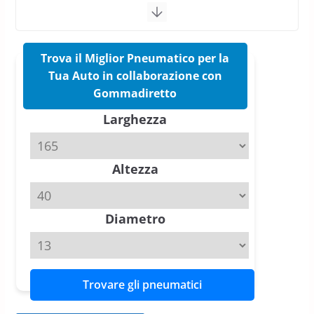
Test Gomme 2026 Tyre Reviews:
i Migliori pneumatici estivi
sportivi a confronto
17 Marzo 2026
5 min read
Pirelli Cinturato 2026: due
vittorie nei test europei
Trova il Miglior Pneumatico per la
confermano il salto tecnico del
Tua Auto in collaborazione con
nuovo estivo premium
Gommadiretto
16 Marzo 2026
6 min read
Larghezza
Pirelli P Zero Trofeo RS: per
Tyre Reviews è la gomma semi-
Altezza
slick da battere
20 Aprile 2026
4 min read
Diametro