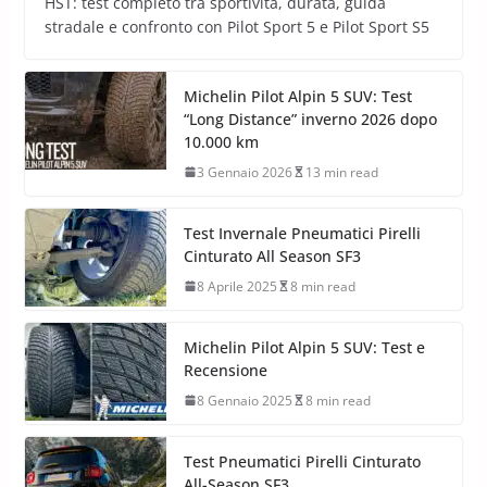
Range Rover Sport D350 HST
11 Aprile 2026
15 min read
Michelin Pilot Sport 4 S su Range Rover Sport D350
HST: test completo tra sportività, durata, guida
stradale e confronto con Pilot Sport 5 e Pilot Sport S5
Michelin Pilot Alpin 5 SUV: Test
“Long Distance” inverno 2026 dopo
10.000 km
3 Gennaio 2026
13 min read
Test Invernale Pneumatici Pirelli
Cinturato All Season SF3
8 Aprile 2025
8 min read
Michelin Pilot Alpin 5 SUV: Test e
Recensione