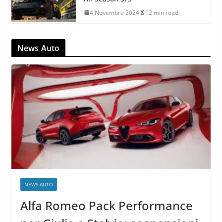
8 Gennaio 2025
8 min read
Test Pneumatici Pirelli Cinturato
All-Season SF3
4 Novembre 2024
12 min read
News Auto