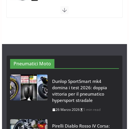
Catene da Neve Thule Easy-fit CU-9:
Facili, intuitive, veloci
13 Ottobre 2014
1 min read
Calze da Neve Arexocks by
Arexons
26 Ottobre 2013
1 min read
Calze da Neve per Auto 2025:
Omologazione e Migliori
Modelli Omologati per l’Italia
28 Ottobre 2025
4 min read
Pneumatici Moto
Dunlop SportSmart mk4
domina i test 2026: doppia
vittoria per il pneumatico