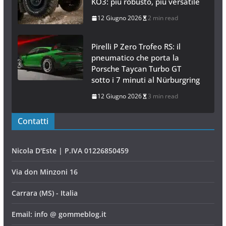
12 Giugno 2026
6 min read
BFGoodrich All-Terrain T/A
KO3: più robusto, più versatile
12 Giugno 2026
2 min read
Pirelli P Zero Trofeo RS: il
pneumatico che porta la
Porsche Taycan Turbo GT
sotto i 7 minuti al Nürburgring
12 Giugno 2026
3 min read
Contatti
Nicola D'Este | P.IVA 01226850459
Via don Minzoni 16