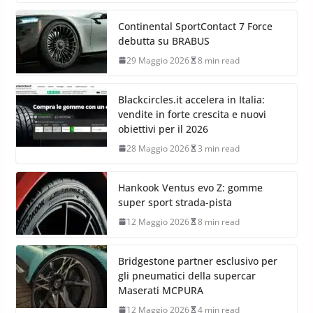
Goodyear Vector All Season 4: il
nuovo pneumatico all season che
rifiuta i compromessi
29 Maggio 2026
8 min read
Continental SportContact 7 Force
debutta su BRABUS
29 Maggio 2026
8 min read
Blackcircles.it accelera in Italia:
vendite in forte crescita e nuovi
obiettivi per il 2026
28 Maggio 2026
3 min read
Hankook Ventus evo Z: gomme
super sport strada-pista
12 Maggio 2026
8 min read