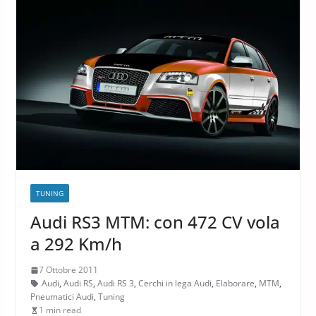
TUNING
Audi RS3 MTM: con 472 CV vola
a 292 Km/h
7 Ottobre 2011
Audi
,
Audi RS
,
Audi RS 3
,
Cerchi in lega Audi
,
Elaborare
,
MTM
,
Pneumatici Audi
,
Tuning
1 min read