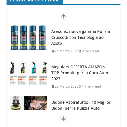
Cerchi in Lega Volvo: Nuovi
MAK FIVESTAR (2019)
24 Luglio 2019
1 min read
Puizia e Manutenzione
Cerchi in lega grandi: quando
peggiorano davvero comfort,
Arexons: nuova gamma Pulizia
frenata e handling
Cruscotti con Tecnologia ad
8 Aprile 2026
7 min read
Azoto
26 Marzo 2025
2 min read
Meguiars OFFERTA AMAZON:
TOP Prodotti per la Cura Auto
2023
28 Marzo 2023
14 min read
Bidone Aspiratutto: i 10 Migliori