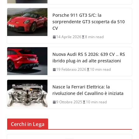
Lamborghini Few-Off Roadster:
analisi completa dei modelli
16 Aprile 2026
7 min read
Porsche 911 GT3 S/C: la
sorprendente GT3 scoperta da 510
CV
14 Aprile 2026
8 min read
Nuova Audi RS 5 2026: 639 CV .. RS
ibrido plug-in ad alte prestazioni
19 Febbraio 2026
10 min read
Nasce la Ferrari Elettrica: la
rivoluzione del Cavallino è iniziata
9 Ottobre 2025
10 min read