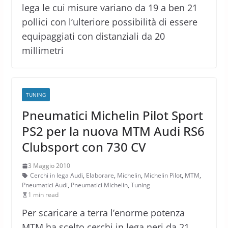
lega le cui misure variano da 19 a ben 21
pollici con l’ulteriore possibilità di essere
equipaggiati con distanziali da 20
millimetri
TUNING
Pneumatici Michelin Pilot Sport
PS2 per la nuova MTM Audi RS6
Clubsport con 730 CV
3 Maggio 2010
Cerchi in lega Audi
,
Elaborare
,
Michelin
,
Michelin Pilot
,
MTM
,
Pneumatici Audi
,
Pneumatici Michelin
,
Tuning
1 min read
Per scaricare a terra l’enorme potenza
MTM ha scelto cerchi in lega neri da 21