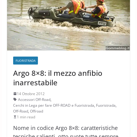
FUORISTRADA
Argo 8×8: il mezzo anfibio
inarrestabile
14 Ottobre 2012
Accessori Off-Road
,
Cerchi in Lega per fare OFF-ROAD e Fuoristrada
,
Fuoristrada
,
Off-Road
,
Offroad
1 min read
Nome in codice Argo 8×8: caratteristiche
tecniche salienti, otto ruote tutte sempre