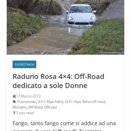
FUORISTRADA
Raduno Rosa 4×4: Off-Road
dedicato a sole Donne
17 Marzo 2013
Fuoristrada
,
G.F.I. Alpe Adria
,
G.F.I. Alpe Adria off-road
,
Michelin
,
Off-Road
,
Offroad
3 min read
Fango, tanto fango come si addice ad una