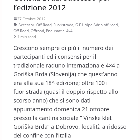
l’edizione 2012
27 Ottobre 2012
Accessori Off-Road
,
Fuoristrada
,
G.F.I. Alpe Adria off-road
,
Off-Road
,
Offroad
,
Pneumatici 4x4
1 min read
Crescono sempre di più il numero dei
partecipanti ed i consensi per il
tradizionale raduno internazionale 4×4 a
Goriška Brda (Slovenija) che quest’anno
era alla sua 18^ edizione; oltre 100 i
fuoristrada (quasi il doppio rispetto allo
scorso anno) che si sono dati
appuntamento domenica 21 ottobre
presso la cantina sociale ” Vinske klet
Goriška Brda” a Dobrovo, località a ridosso
del confine con l’Italia