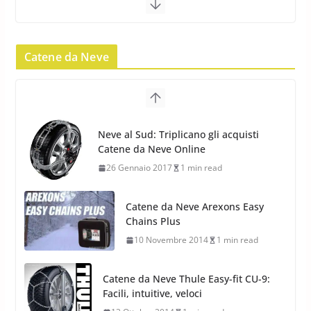
Pirelli Scorpion Winter 2: Nuovi
Pneumatici Invernali SUV 2022
Catene da Neve
17 Febbraio 2022
6 min read
Pirelli Scorpion All Season SF2:
Nuovi Pneumatici SUV 4
Catene da Neve Arexons Easy
Stagioni 2022
Chains Plus
17 Febbraio 2022
6 min read
10 Novembre 2014
1 min read
Catene da Neve Thule Easy-fit CU-9:
Facili, intuitive, veloci
13 Ottobre 2014
1 min read
Calze da Neve Arexocks by
Arexons