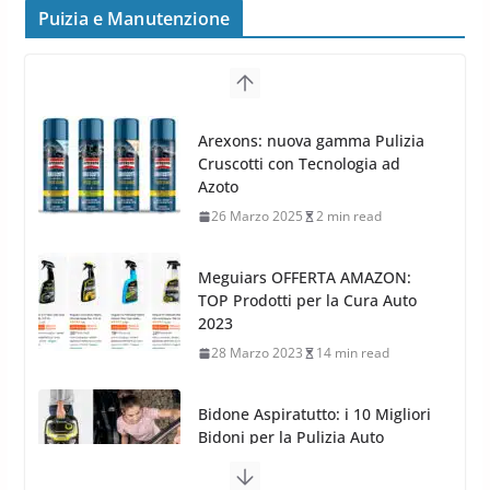
frenata e handling
Puizia e Manutenzione
8 Aprile 2026
7 min read
G.M.P. Group rafforza la
presenza nel Nord Europa con
Meguiars OFFERTA AMAZON:
l’acquisizione di Reedijk
TOP Prodotti per la Cura Auto
3 Dicembre 2024
3 min read
2023
28 Marzo 2023
14 min read
Bidone Aspiratutto: i 10 Migliori
Bidoni per la Pulizia Auto
6 Maggio 2022
3 min read
MTM PF22.2: La Migliore Foam
Gun per la tua Idropulitrice?
5 Maggio 2022
2 min read