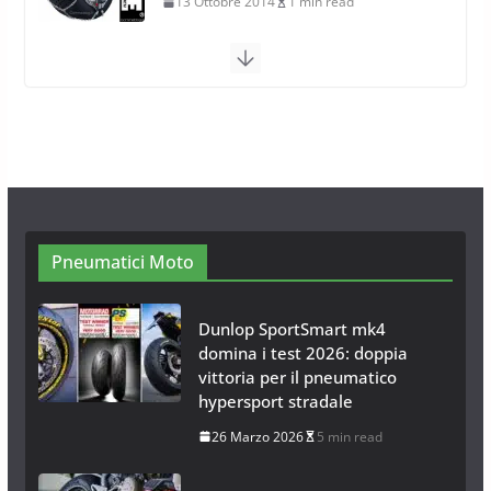
26 Ottobre 2013
1 min read
Calze da Neve per Auto 2025:
Omologazione e Migliori
Modelli Omologati per l’Italia
28 Ottobre 2025
4 min read
Neve al Sud: Triplicano gli acquisti
Catene da Neve Online
26 Gennaio 2017
1 min read
Pneumatici Moto
Dunlop SportSmart mk4
domina i test 2026: doppia
vittoria per il pneumatico
hypersport stradale
26 Marzo 2026
5 min read