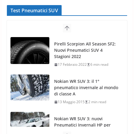
Test Pneumatici SUV
Nokian WR SUV 3: il 1°
pneumatico invernale al mondo
di classe A
13 Maggio 2015
2 min read
Nokian WR SUV 3: nuovi
Pneumatici Invernali HP per
condizioni invernali difficili
23 Aprile 2013
9 min read
Yokohama Geolandar G073: nuovi pneumatici
invernali SUV
22 Novembre 2012
2 min read