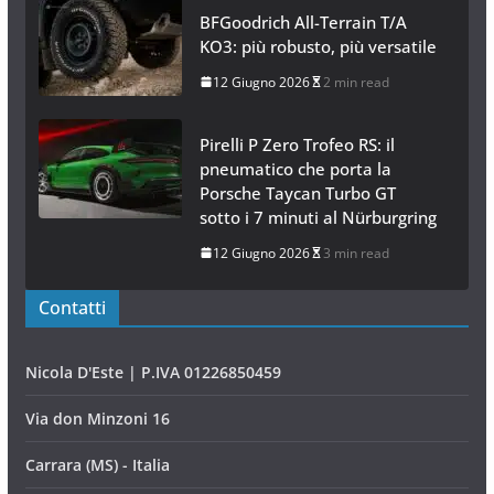
BFGoodrich All-Terrain T/A
KO3: più robusto, più versatile
12 Giugno 2026
2 min read
Pirelli P Zero Trofeo RS: il
pneumatico che porta la
Porsche Taycan Turbo GT
sotto i 7 minuti al Nürburgring
12 Giugno 2026
3 min read
Contatti
Nicola D'Este | P.IVA 01226850459
Via don Minzoni 16
Carrara (MS) - Italia