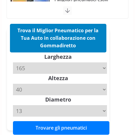
vittorie nei test europei
confermano il salto tecnico del
nuovo estivo premium
16 Marzo 2026
6 min read
Trova il Miglior Pneumatico per la
Tua Auto in collaborazione con
Pirelli P Zero Trofeo RS: per
Gommadiretto
Tyre Reviews è la gomma semi-
Larghezza
slick da battere
20 Aprile 2026
4 min read
Altezza
Michelin Pilot Sport 4 S – Test
su Range Rover Sport D350 HST
11 Aprile 2026
15 min read
Diametro
Trovare gli pneumatici