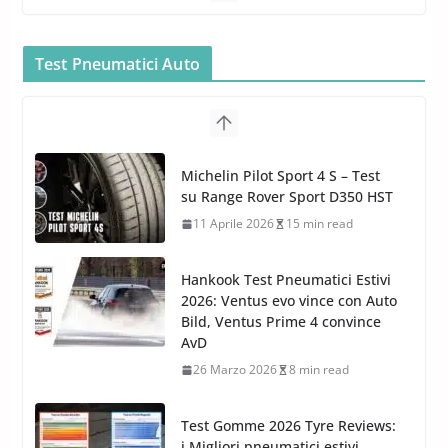
Bullock entra nel mondo della
cura dell’Auto: la nuova linea
Car Care
Test Pneumatici Auto
26 Marzo 2025
2 min read
Arexons: nuova gamma Pulizia
Cruscotti con Tecnologia ad
Hankook Test Pneumatici Estivi
Azoto
2026: Ventus evo vince con Auto
26 Marzo 2025
2 min read
Bild, Ventus Prime 4 convince
AvD
26 Marzo 2026
8 min read
Test Gomme 2026 Tyre Reviews:
i Migliori pneumatici estivi
sportivi a confronto
17 Marzo 2026
5 min read
Pirelli Cinturato 2026: due