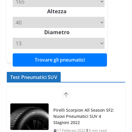
Altezza
Michelin Pilot Sport 4 S – Test
su Range Rover Sport D350 HST
11 Aprile 2026
15 min read
Diametro
Trovare gli pneumatici
Test Pneumatici SUV
Nokian WR SUV 3: il 1°
pneumatico invernale al mondo
di classe A
13 Maggio 2015
2 min read