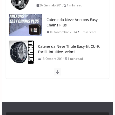
17 Febbraio 2022
6 min read
10 Novembre 2014
1 min read
Catene da Neve Thule Easy-fit CU-9:
Facili, intuitive, veloci
13 Ottobre 2014
1 min read
Calze da Neve Arexocks by
Arexons
26 Ottobre 2013
1 min read
Calze da Neve per Auto 2025:
Omologazione e Migliori
Modelli Omologati per l’Italia
28 Ottobre 2025
4 min read
Neve al Sud: Triplicano gli acquisti
Catene da Neve Online