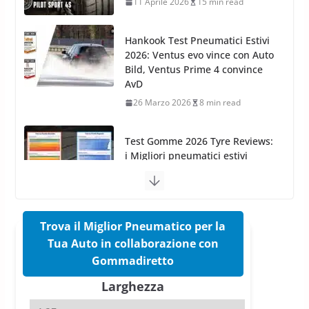
AvD
26 Marzo 2026
8 min read
Test Gomme 2026 Tyre Reviews:
i Migliori pneumatici estivi
sportivi a confronto
17 Marzo 2026
5 min read
Pirelli Cinturato 2026: due
vittorie nei test europei
confermano il salto tecnico del
nuovo estivo premium
16 Marzo 2026
6 min read
Trova il Miglior Pneumatico per la
Tua Auto in collaborazione con
Pirelli P Zero Trofeo RS: per
Gommadiretto
Tyre Reviews è la gomma semi-
Larghezza
slick da battere
20 Aprile 2026
4 min read