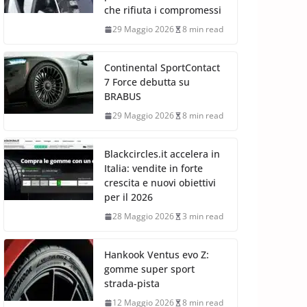
che rifiuta i compromessi
29 Maggio 2026
8 min read
Continental SportContact
7 Force debutta su
BRABUS
29 Maggio 2026
8 min read
Blackcircles.it accelera in
Italia: vendite in forte
crescita e nuovi obiettivi
per il 2026
28 Maggio 2026
3 min read
Hankook Ventus evo Z:
gomme super sport
strada-pista
12 Maggio 2026
8 min read