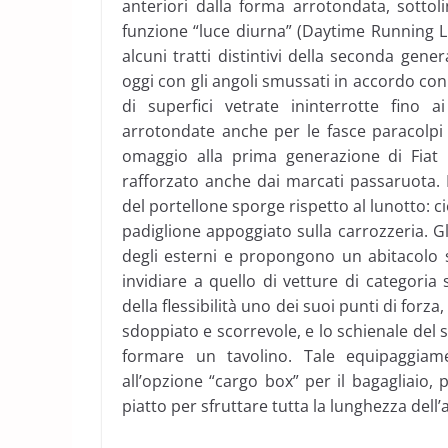
anteriori dalla forma arrotondata, sott
funzione “luce diurna” (Daytime Running Lig
alcuni tratti distintivi della seconda gene
oggi con gli angoli smussati in accordo con 
di superfici vetrate ininterrotte fino a
arrotondate anche per le fasce paracolpi 
omaggio alla prima generazione di Fiat P
rafforzato anche dai marcati passaruota. I
del portellone sporge rispetto al lunotto: ci
padiglione appoggiato sulla carrozzeria. Gl
degli esterni e propongono un abitacolo 
invidiare a quello di vetture di categori
della flessibilità uno dei suoi punti di for
sdoppiato e scorrevole, e lo schienale del 
formare un tavolino. Tale equipaggiam
all’opzione “cargo box” per il bagagliaio
piatto per sfruttare tutta la lunghezza dell’