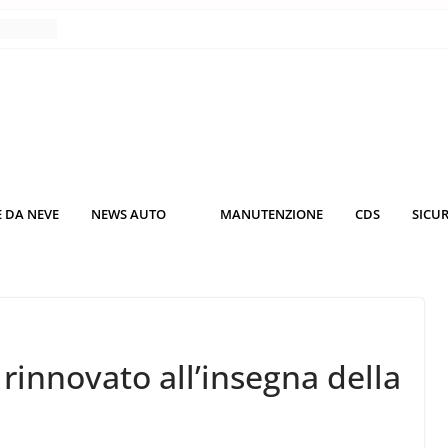
nce
co da
 il
KO3: più
rsche
 DA NEVE
NEWS AUTO
MANUTENZIONE
CDS
SICU
nuti al
o nei
 rinnovato all’insegna della