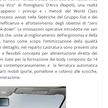
sta Vico” di Pomigliano D’Arco (Napoli), una realtà
ca appieno i principi e i metodi del World Class
processi avviati nelle fabbriche del Gruppo Fiat e dei
inefficienze e all’ottenimento degli obiettivi di “zero
eak-down”. Le innovazioni operative introdotte nei vari
ità che, unite al miglioramento dell’ergonomia e della
, hanno come scopo l’ottimizzazione della qualità
 In dettaglio, nel reparto Lastratura sono presenti una
e flessibili concepite per alimentazione diretta dei
l’Open Gate per la formazione del body composto da 14
ra contemporaneamente; e la ferratura automatica
parti mobili (porte, portellone e cofano) alle scocche,
generazione.