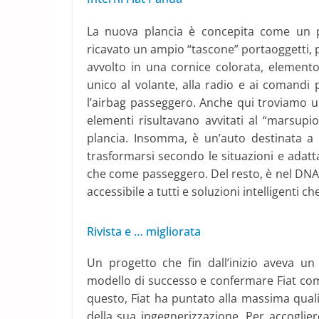
La nuova plancia è concepita come un pr
ricavato un ampio “tascone” portaoggetti, p
avvolto in una cornice colorata, elemento
unico al volante, alla radio e ai comandi p
l’airbag passeggero. Anche qui troviamo u
elementi risultavano avvitati al “marsupio
plancia. Insomma, è un’auto destinata a
trasformarsi secondo le situazioni e adatta
che come passeggero. Del resto, è nel DNA di
accessibile a tutti e soluzioni intelligenti c
Rivista e … migliorata
Un progetto che fin dall’inizio aveva un 
modello di successo e confermare Fiat come
questo, Fiat ha puntato alla massima quali
della sua ingegnerizzazione. Per accoglie