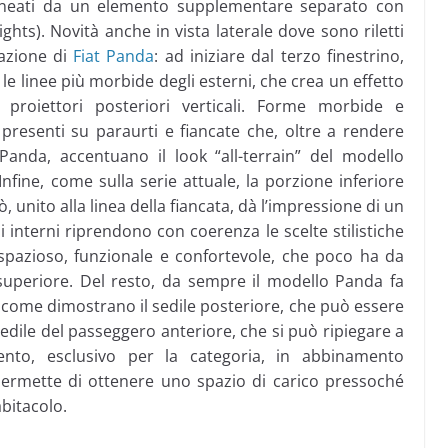
olineati da un elemento supplementare separato con
hts). Novità anche in vista laterale dove sono riletti
razione di
Fiat Panda
: ad iniziare dal terzo finestrino,
le linee più morbide degli esterni, che crea un effetto
i proiettori posteriori verticali. Forme morbide e
presenti su paraurti e fiancate che, oltre a rendere
anda, accentuano il look “all-terrain” del modello
nfine, come sulla serie attuale, la porzione inferiore
ò, unito alla linea della fiancata, dà l’impressione di un
i interni riprendono con coerenza le scelte stilistiche
spazioso, funzionale e confortevole, che poco ha da
a superiore. Del resto, da sempre il modello Panda fa
za, come dimostrano il sedile posteriore, che può essere
sedile del passeggero anteriore, che si può ripiegare a
ento, esclusivo per la categoria, in abbinamento
, permette di ottenere uno spazio di carico pressoché
abitacolo.