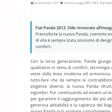
24 Settembre 2011
Cerchi in Lega FIAT
,
FIAT
,
Fiat Pan
Fiat Panda 2012: Stile rinnovato all’inseg
Francoforte la nuova Panda, coerente evo
di vita è sempre stata sinonimo di design
comfort.
Con la terza generazione, Panda giunge 
qualitativo in tema di comfort, tecnologia
veste dalla linea moderna ed armoniosa. 
tutto-fare che da sempre la contraddist
esigenze diverse, la nuova Panda sfrut
ingombri. Pur continuando ad essere un’au
per garantire il raggiungimento dei più al
generosa abitabilità e la capienza del baga
nuova Panda può ospitare comodamente fi