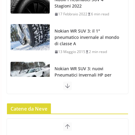
di classe A
13 Maggio 2015
2 min read
Nokian WR SUV 3: nuovi
Pneumatici Invernali HP per
condizioni invernali difficili
23 Aprile 2013
9 min read
Yokohama Geolandar G073: nuovi pneumatici
invernali SUV
22 Novembre 2012
2 min read
Pirelli Scorpion Winter 2: Nuovi
Pneumatici Invernali SUV 2022
Catene da Neve
17 Febbraio 2022
6 min read
Pirelli Scorpion All Season SF2: