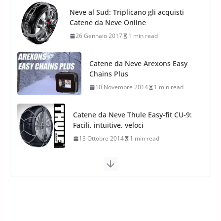
Nuovi Pneumatici SUV 4
Catene da Neve Arexons Easy
Stagioni 2022
Chains Plus
17 Febbraio 2022
6 min read
10 Novembre 2014
1 min read
Catene da Neve Thule Easy-fit CU-9:
Facili, intuitive, veloci
13 Ottobre 2014
1 min read
Calze da Neve Arexocks by
Arexons
26 Ottobre 2013
1 min read
Calze da Neve per Auto 2025:
Omologazione e Migliori
Modelli Omologati per l’Italia
28 Ottobre 2025
4 min read