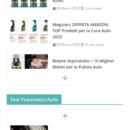
2023
28 Marzo 2023
14 min read
Bidone Aspiratutto: i 10 Migliori
Bidoni per la Pulizia Auto
6 Maggio 2022
3 min read
MTM PF22.2: La Migliore Foam
Gun per la tua Idropulitrice?
5 Maggio 2022
2 min read
Bullock entra nel mondo della
cura dell’Auto: la nuova linea
Car Care
Test Pneumatici Auto
26 Marzo 2025
2 min read
Arexons: nuova gamma Pulizia
Cruscotti con Tecnologia ad