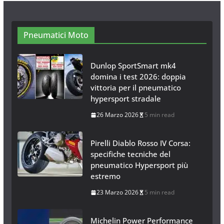
Neve al Sud: Triplicano gli acquisti
Catene da Neve Online
26 Gennaio 2017
1 min read
Pneumatici Moto
Dunlop SportSmart mk4
domina i test 2026: doppia
vittoria per il pneumatico
hypersport stradale
26 Marzo 2026
5 min read
Pirelli Diablo Rosso IV Corsa:
specifiche tecniche del
pneumatico Hypersport più
estremo
23 Marzo 2026
5 min read
Michelin Power Performance