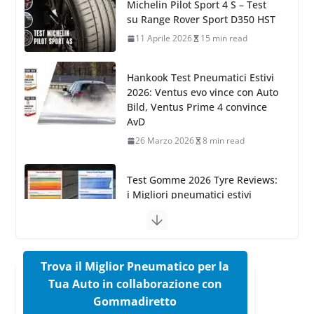
Hankook Test Pneumatici Estivi
Azoto
2026: Ventus evo vince con Auto
26 Marzo 2025
2 min read
Bild, Ventus Prime 4 convince
AvD
26 Marzo 2026
8 min read
Test Gomme 2026 Tyre Reviews:
i Migliori pneumatici estivi
sportivi a confronto
17 Marzo 2026
5 min read
Pirelli Cinturato 2026: due
vittorie nei test europei
confermano il salto tecnico del
nuovo estivo premium
16 Marzo 2026
6 min read
Trova il Miglior Pneumatico per la
Tua Auto in collaborazione con
Pirelli P Zero Trofeo RS: per
Gommadiretto
Tyre Reviews è la gomma semi-