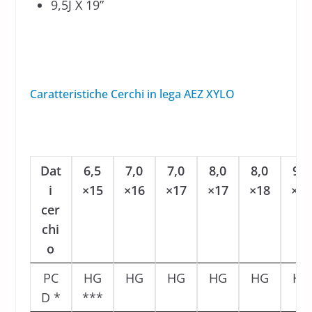
9,5J X 19”
Caratteristiche Cerchi in lega AEZ XYLO
Dat
6,5
7,0
7,0
8,0
8,0
9,0
i
×15
×16
×17
×17
×18
×18
cer
chi
o
PC
HG
HG
HG
HG
HG
HG
D *
***