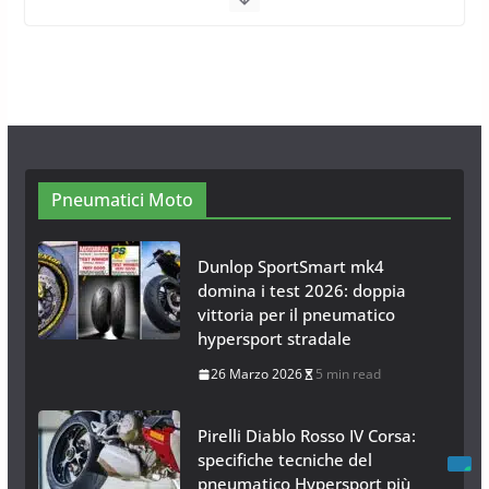
Calze da Neve per Auto 2025:
Omologazione e Migliori
Modelli Omologati per l’Italia
28 Ottobre 2025
4 min read
Pneumatici Moto
Dunlop SportSmart mk4
domina i test 2026: doppia
vittoria per il pneumatico
hypersport stradale
26 Marzo 2026
5 min read
Pirelli Diablo Rosso IV Corsa:
specifiche tecniche del
pneumatico Hypersport più