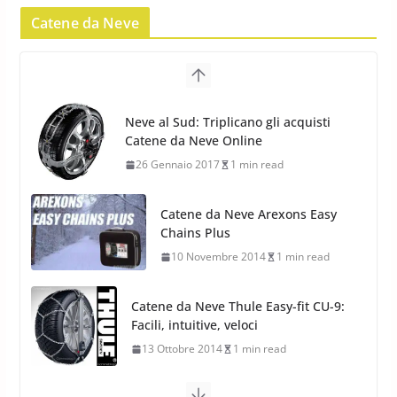
Catene da Neve
Pirelli Scorpion Winter 2: Nuovi
Neve al Sud: Triplicano gli acquisti
Pneumatici Invernali SUV 2022
Catene da Neve Online
17 Febbraio 2022
6 min read
26 Gennaio 2017
1 min read
Catene da Neve Arexons Easy
Chains Plus
10 Novembre 2014
1 min read
Catene da Neve Thule Easy-fit CU-9:
Facili, intuitive, veloci
13 Ottobre 2014
1 min read
Calze da Neve Arexocks by
Arexons
26 Ottobre 2013
1 min read