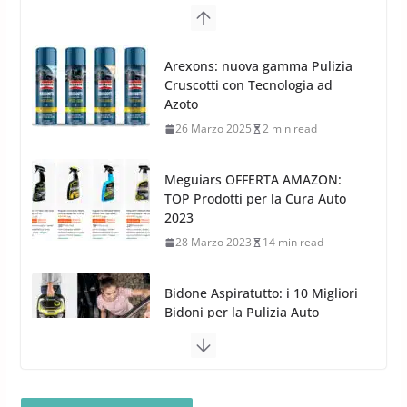
Cruscotti con Tecnologia ad
8 Aprile 2026
7 min read
Azoto
26 Marzo 2025
2 min read
Meguiars OFFERTA AMAZON:
TOP Prodotti per la Cura Auto
2023
28 Marzo 2023
14 min read
Bidone Aspiratutto: i 10 Migliori
Bidoni per la Pulizia Auto
6 Maggio 2022
3 min read
MTM PF22.2: La Migliore Foam
Gun per la tua Idropulitrice?
5 Maggio 2022
2 min read
Bullock entra nel mondo della