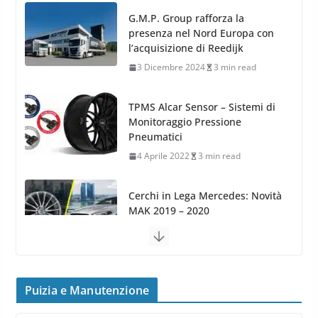
3 Dicembre 2024
3 min read
TPMS Alcar Sensor – Sistemi di
Monitoraggio Pressione
Pneumatici
4 Aprile 2022
3 min read
Cerchi in Lega Mercedes: Novità
MAK 2019 – 2020
16 Settembre 2019
1 min read
Cerchi in Lega Volvo: Nuovi
MAK FIVESTAR (2019)
24 Luglio 2019
1 min read
Cerchi in lega grandi: quando
Puizia e Manutenzione
peggiorano davvero comfort,
Arexons: nuova gamma Pulizia
frenata e handling