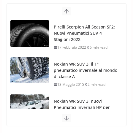
Pirelli Scorpion All Season SF2:
Nuovi Pneumatici SUV 4
Stagioni 2022
17 Febbraio 2022
6 min read
Nokian WR SUV 3: il 1°
pneumatico invernale al mondo
di classe A
13 Maggio 2015
2 min read
Nokian WR SUV 3: nuovi
Pneumatici Invernali HP per
condizioni invernali difficili
23 Aprile 2013
9 min read
Yokohama Geolandar G073: nuovi pneumatici
invernali SUV
22 Novembre 2012
2 min read