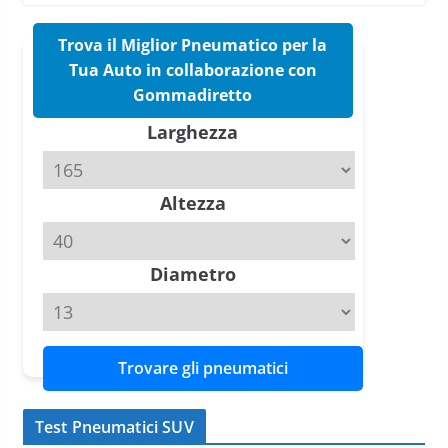
nuovo estivo premium
Trova il Miglior Pneumatico per la
16 Marzo 2026
6 min read
Tua Auto in collaborazione con
Gommadiretto
Pirelli P Zero Trofeo RS: per
Tyre Reviews è la gomma semi-
Larghezza
slick da battere
20 Aprile 2026
4 min read
Altezza
Diametro
Trovare gli pneumatici
Test Pneumatici SUV