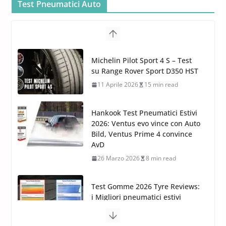
Test Pneumatici Auto
cura dell’Auto: la nuova linea
Michelin Pilot Sport 4 S – Test
Car Care
su Range Rover Sport D350 HST
26 Marzo 2025
2 min read
11 Aprile 2026
15 min read
Hankook Test Pneumatici Estivi
2026: Ventus evo vince con Auto
Bild, Ventus Prime 4 convince
AvD
26 Marzo 2026
8 min read
Test Gomme 2026 Tyre Reviews:
i Migliori pneumatici estivi
sportivi a confronto
17 Marzo 2026
5 min read
Pirelli Cinturato 2026: due
vittorie nei test europei
confermano il salto tecnico del