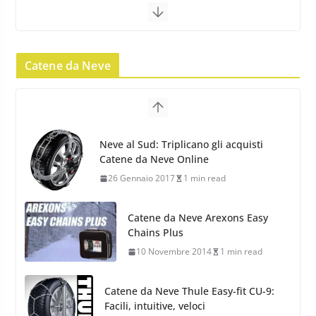
pneumatici invernali SUV
22 Novembre 2012
2 min read
Catene da Neve
Pirelli Scorpion Winter 2: Nuovi
Pneumatici Invernali SUV 2022
17 Febbraio 2022
6 min read
Catene da Neve Arexons Easy
Pirelli Scorpion All Season SF2:
Chains Plus
Nuovi Pneumatici SUV 4
10 Novembre 2014
1 min read
Stagioni 2022
17 Febbraio 2022
6 min read
Catene da Neve Thule Easy-fit CU-9:
Facili, intuitive, veloci
13 Ottobre 2014
1 min read
Calze da Neve Arexocks by
Arexons