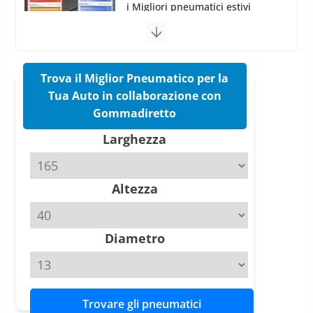
Pirelli Cinturato 2026: due
vittorie nei test europei
confermano il salto tecnico del
nuovo estivo premium
16 Marzo 2026
6 min read
Trova il Miglior Pneumatico per la
Tua Auto in collaborazione con
Pirelli P Zero Trofeo RS: per
Gommadiretto
Tyre Reviews è la gomma semi-
Larghezza
slick da battere
20 Aprile 2026
4 min read
Altezza
Michelin Pilot Sport 4 S – Test
su Range Rover Sport D350 HST
11 Aprile 2026
15 min read
Diametro
Trovare gli pneumatici