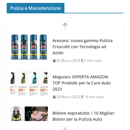
frenata e handling
Puizia e Manutenzione
8 Aprile 2026
7 min read
G.M.P. Group rafforza la
presenza nel Nord Europa con
Meguiars OFFERTA AMAZON:
l’acquisizione di Reedijk
TOP Prodotti per la Cura Auto
3 Dicembre 2024
3 min read
2023
28 Marzo 2023
14 min read
Bidone Aspiratutto: i 10 Migliori
Bidoni per la Pulizia Auto
6 Maggio 2022
3 min read
MTM PF22.2: La Migliore Foam
Gun per la tua Idropulitrice?
5 Maggio 2022
2 min read