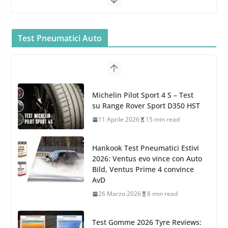
Bullock entra nel mondo della
cura dell’Auto: la nuova linea
Car Care
Test Pneumatici Auto
26 Marzo 2025
2 min read
Arexons: nuova gamma Pulizia
Cruscotti con Tecnologia ad
Hankook Test Pneumatici Estivi
Azoto
2026: Ventus evo vince con Auto
26 Marzo 2025
2 min read
Bild, Ventus Prime 4 convince
AvD
26 Marzo 2026
8 min read
Test Gomme 2026 Tyre Reviews:
i Migliori pneumatici estivi
sportivi a confronto
17 Marzo 2026
5 min read