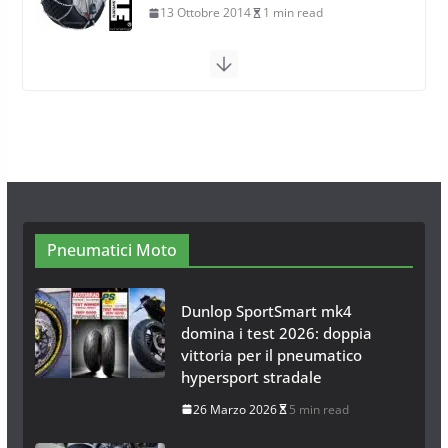
26 Ottobre 2013
1 min read
Calze da Neve per Auto 2025:
Omologazione e Migliori
Modelli Omologati per l’Italia
28 Ottobre 2025
4 min read
Neve al Sud: Triplicano gli acquisti
Catene da Neve Online
26 Gennaio 2017
1 min read
Pneumatici Moto
Dunlop SportSmart mk4
domina i test 2026: doppia
vittoria per il pneumatico
hypersport stradale
26 Marzo 2026
5 min read