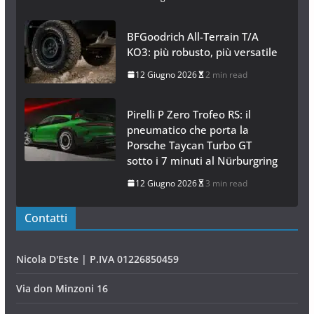
BFGoodrich All-Terrain T/A
KO3: più robusto, più versatile
12 Giugno 2026
2 min read
Pirelli P Zero Trofeo RS: il
pneumatico che porta la
Porsche Taycan Turbo GT
sotto i 7 minuti al Nürburgring
12 Giugno 2026
3 min read
Contatti
Nicola D'Este | P.IVA 01226850459
Via don Minzoni 16