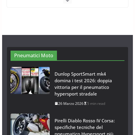
Calze da Neve per Auto 2025:
Omologazione e Migliori
Modelli Omologati per l’Italia
28 Ottobre 2025
4 min read
Neve al Sud: Triplicano gli acquisti
Catene da Neve Online
26 Gennaio 2017
1 min read
Pneumatici Moto
Dunlop SportSmart mk4
domina i test 2026: doppia
vittoria per il pneumatico
hypersport stradale
26 Marzo 2026
5 min read
Pirelli Diablo Rosso IV Corsa:
specifiche tecniche del
pneumatico Hypersport più