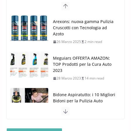
G.M.P. Group rafforza la
presenza nel Nord Europa con
Meguiars OFFERTA AMAZON:
l’acquisizione di Reedijk
TOP Prodotti per la Cura Auto
3 Dicembre 2024
3 min read
2023
28 Marzo 2023
14 min read
Bidone Aspiratutto: i 10 Migliori
Bidoni per la Pulizia Auto
6 Maggio 2022
3 min read
MTM PF22.2: La Migliore Foam
Gun per la tua Idropulitrice?
5 Maggio 2022
2 min read
Bullock entra nel mondo della
cura dell’Auto: la nuova linea