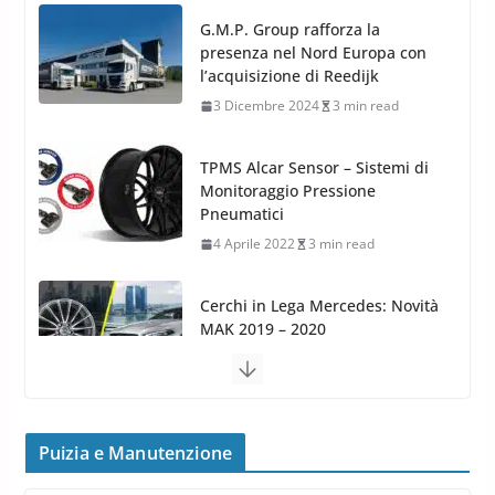
TPMS Alcar Sensor – Sistemi di
Monitoraggio Pressione
Pneumatici
4 Aprile 2022
3 min read
Cerchi in Lega Mercedes: Novità
MAK 2019 – 2020
16 Settembre 2019
1 min read
Cerchi in Lega Volvo: Nuovi
MAK FIVESTAR (2019)
24 Luglio 2019
1 min read
Cerchi in lega grandi: quando
peggiorano davvero comfort,
frenata e handling
Puizia e Manutenzione
8 Aprile 2026
7 min read