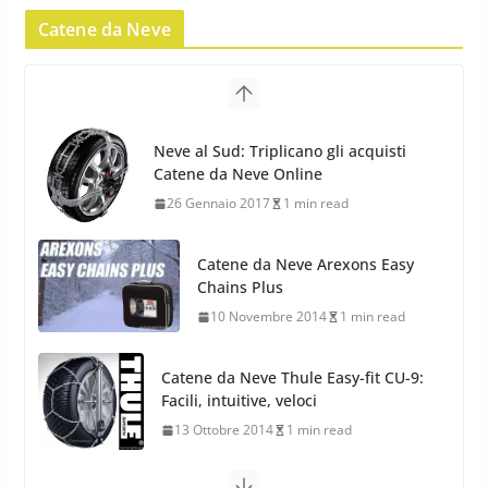
Catene da Neve
Pirelli Scorpion Winter 2: Nuovi
Pneumatici Invernali SUV 2022
17 Febbraio 2022
6 min read
Catene da Neve Arexons Easy
Pirelli Scorpion All Season SF2:
Chains Plus
Nuovi Pneumatici SUV 4
10 Novembre 2014
1 min read
Stagioni 2022
17 Febbraio 2022
6 min read
Catene da Neve Thule Easy-fit CU-9:
Facili, intuitive, veloci
13 Ottobre 2014
1 min read
Calze da Neve Arexocks by
Arexons
26 Ottobre 2013
1 min read