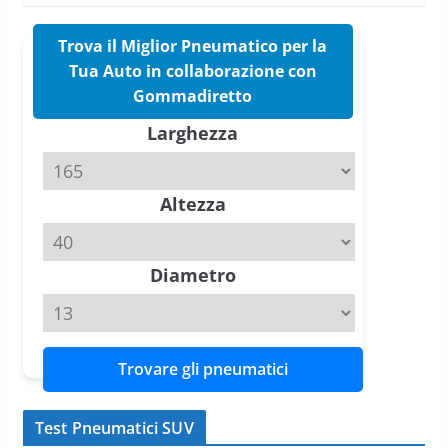
nuovo estivo premium
16 Marzo 2026
6 min read
Trova il Miglior Pneumatico per la
Tua Auto in collaborazione con
Pirelli P Zero Trofeo RS: per
Gommadiretto
Tyre Reviews è la gomma semi-
Larghezza
slick da battere
20 Aprile 2026
4 min read
Altezza
Michelin Pilot Sport 4 S – Test
su Range Rover Sport D350 HST
11 Aprile 2026
15 min read
Diametro
Trovare gli pneumatici
Test Pneumatici SUV