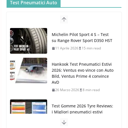
Car Care
Test Pneumatici Auto
26 Marzo 2025
2 min read
Arexons: nuova gamma Pulizia
Cruscotti con Tecnologia ad
Hankook Test Pneumatici Estivi
Azoto
2026: Ventus evo vince con Auto
26 Marzo 2025
2 min read
Bild, Ventus Prime 4 convince
AvD
26 Marzo 2026
8 min read
Test Gomme 2026 Tyre Reviews:
i Migliori pneumatici estivi
sportivi a confronto
17 Marzo 2026
5 min read
Pirelli Cinturato 2026: due
vittorie nei test europei
confermano il salto tecnico del