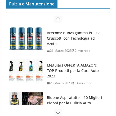
MAK FIVESTAR (2019)
Puizia e Manutenzione
24 Luglio 2019
1 min read
Cerchi in lega grandi: quando
peggiorano davvero comfort,
Arexons: nuova gamma Pulizia
frenata e handling
Cruscotti con Tecnologia ad
8 Aprile 2026
7 min read
Azoto
26 Marzo 2025
2 min read
Meguiars OFFERTA AMAZON:
TOP Prodotti per la Cura Auto
2023
28 Marzo 2023
14 min read
Bidone Aspiratutto: i 10 Migliori
Bidoni per la Pulizia Auto
6 Maggio 2022
3 min read