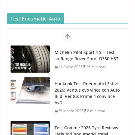
MTM PF22.2: La Migliore Foam
Gun per la tua Idropulitrice?
Test Pneumatici Auto
5 Maggio 2022
2 min read
Bullock entra nel mondo della
cura dell’Auto: la nuova linea
Michelin Pilot Sport 4 S – Test
Car Care
su Range Rover Sport D350 HST
26 Marzo 2025
2 min read
11 Aprile 2026
15 min read
Hankook Test Pneumatici Estivi
2026: Ventus evo vince con Auto
Bild, Ventus Prime 4 convince
AvD
26 Marzo 2026
8 min read
Test Gomme 2026 Tyre Reviews:
i Migliori pneumatici estivi