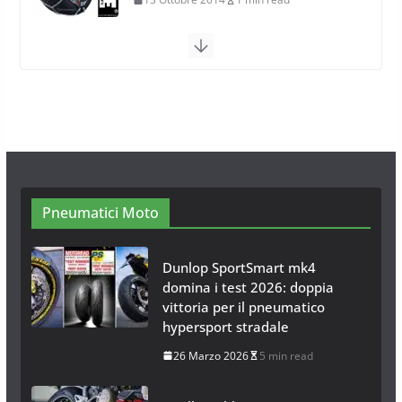
Calze da Neve Arexocks by
Arexons
26 Ottobre 2013
1 min read
Calze da Neve per Auto 2025:
Omologazione e Migliori
Modelli Omologati per l’Italia
28 Ottobre 2025
4 min read
Pneumatici Moto
Dunlop SportSmart mk4
domina i test 2026: doppia
vittoria per il pneumatico
hypersport stradale
26 Marzo 2026
5 min read