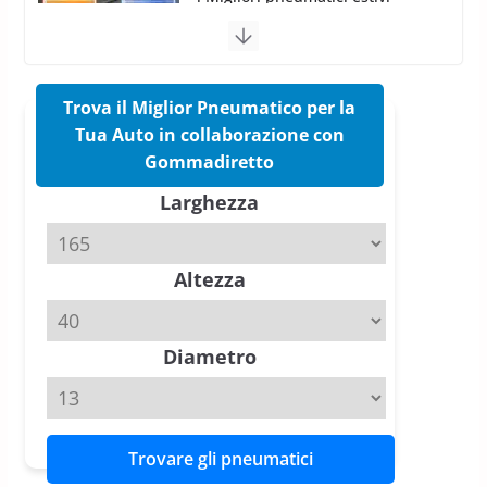
sportivi a confronto
17 Marzo 2026
5 min read
Trova il Miglior Pneumatico per la
Pirelli Cinturato 2026: due
vittorie nei test europei
Tua Auto in collaborazione con
confermano il salto tecnico del
Gommadiretto
nuovo estivo premium
Larghezza
16 Marzo 2026
6 min read
Pirelli P Zero Trofeo RS: per
Altezza
Tyre Reviews è la gomma semi-
slick da battere
20 Aprile 2026
4 min read
Diametro
Trovare gli pneumatici