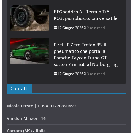
BFGoodrich All-Terrain T/A
KO3: più robusto, più versatile
12 Giugno 2026
2 min read
Pirelli P Zero Trofeo RS: il
pneumatico che porta la
Porsche Taycan Turbo GT
sotto i 7 minuti al Nürburgring
12 Giugno 2026
3 min read
Contatti
Nicola D'Este | P.IVA 01226850459
Via don Minzoni 16
Carrara (MS) - Italia