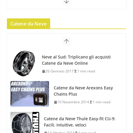
23 Aprile 2013
9 min read
Catene da Neve
Yokohama Geolandar G073: nuovi
pneumatici invernali SUV
22 Novembre 2012
2 min read
Neve al Sud: Triplicano gli acquisti
Catene da Neve Online
Pirelli Scorpion Winter 2: Nuovi
26 Gennaio 2017
1 min read
Pneumatici Invernali SUV 2022
17 Febbraio 2022
6 min read
Catene da Neve Arexons Easy
Chains Plus
10 Novembre 2014
1 min read
Catene da Neve Thule Easy-fit CU-9:
Facili, intuitive, veloci
13 Ottobre 2014
1 min read