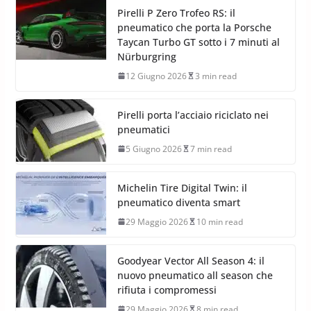
Pirelli P Zero Trofeo RS: il
pneumatico che porta la Porsche
Taycan Turbo GT sotto i 7 minuti al
Nürburgring
12 Giugno 2026
3 min read
Pirelli porta l’acciaio riciclato nei
pneumatici
5 Giugno 2026
7 min read
Michelin Tire Digital Twin: il
pneumatico diventa smart
29 Maggio 2026
10 min read
Goodyear Vector All Season 4: il
nuovo pneumatico all season che
rifiuta i compromessi
29 Maggio 2026
8 min read