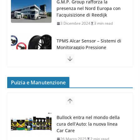
TPMS Alcar Sensor – Sistemi di
Monitoraggio Pressione
Pneumatici
4 Aprile 2022
3 min read
Cerchi in Lega Mercedes: Novità
MAK 2019 – 2020
16 Settembre 2019
1 min read
Puizia e Manutenzione
Cerchi in Lega Volvo: Nuovi
Bullock entra nel mondo della
MAK FIVESTAR (2019)
cura dell’Auto: la nuova linea
24 Luglio 2019
1 min read
Car Care
26 Marzo 2025
2 min read
Arexons: nuova gamma Pulizia
Cruscotti con Tecnologia ad