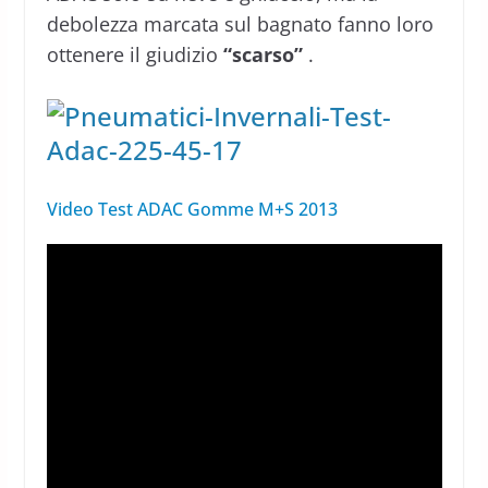
debolezza marcata sul bagnato fanno loro
ottenere il giudizio
“scarso”
.
Video Test ADAC Gomme M+S 2013