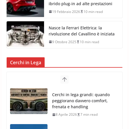
ibrido plug-in ad alte prestazioni
19 Febbraio 2026
10 min read
Nasce la Ferrari Elettrica: la
rivoluzione del Cavallino è iniziata
9 Ottobre 2025
10 min read
Cerchi in Lega
Cerchi in lega grandi: quando
peggiorano davvero comfort,
frenata e handling
8 Aprile 2026
7 min read
G.M.P. Group rafforza la
presenza nel Nord Europa con
l’acquisizione di Reedijk
3 Dicembre 2024
3 min read