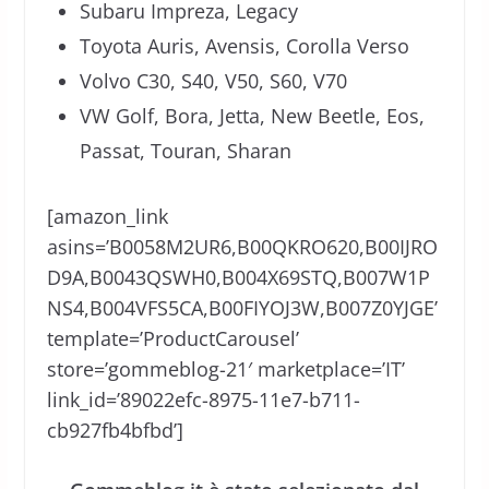
Subaru Impreza, Legacy
Toyota Auris, Avensis, Corolla Verso
Volvo C30, S40, V50, S60, V70
VW Golf, Bora, Jetta, New Beetle, Eos,
Passat, Touran, Sharan
[amazon_link
asins=’B0058M2UR6,B00QKRO620,B00IJRO
D9A,B0043QSWH0,B004X69STQ,B007W1P
NS4,B004VFS5CA,B00FIYOJ3W,B007Z0YJGE’
template=’ProductCarousel’
store=’gommeblog-21′ marketplace=’IT’
link_id=’89022efc-8975-11e7-b711-
cb927fb4bfbd’]