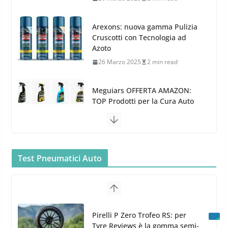
Azoto
26 Marzo 2025
2 min read
Meguiars OFFERTA AMAZON:
TOP Prodotti per la Cura Auto
2023
28 Marzo 2023
14 min read
Bidone Aspiratutto: i 10 Migliori
Bidoni per la Pulizia Auto
6 Maggio 2022
3 min read
Test Pneumatici Auto
MTM PF22.2: La Migliore Foam
Pirelli P Zero Trofeo RS: per
Gun per la tua Idropulitrice?
Tyre Reviews è la gomma semi-
5 Maggio 2022
2 min read
slick da battere
20 Aprile 2026
4 min read