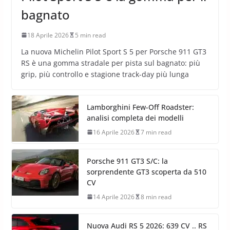
bagnato
18 Aprile 2026
5 min read
La nuova Michelin Pilot Sport S 5 per Porsche 911 GT3
RS è una gomma stradale per pista sul bagnato: più
grip, più controllo e stagione track-day più lunga
Lamborghini Few-Off Roadster:
analisi completa dei modelli
16 Aprile 2026
7 min read
Porsche 911 GT3 S/C: la
sorprendente GT3 scoperta da 510
CV
14 Aprile 2026
8 min read
Nuova Audi RS 5 2026: 639 CV .. RS