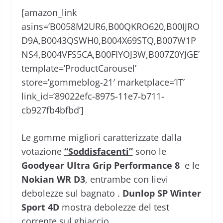
[amazon_link
asins=’B0058M2UR6,B00QKRO620,B00IJRO
D9A,B0043QSWH0,B004X69STQ,B007W1P
NS4,B004VFS5CA,B00FIYOJ3W,B007Z0YJGE’
template=’ProductCarousel’
store=’gommeblog-21′ marketplace=’IT’
link_id=’89022efc-8975-11e7-b711-
cb927fb4bfbd’]
Le gomme migliori caratterizzate dalla
votazione
“Soddisfacenti”
sono le
Goodyear Ultra Grip Performance 8
e le
Nokian WR D3
, entrambe con lievi
debolezze sul bagnato .
Dunlop SP Winter
Sport 4D
mostra debolezze del test
corrente sul ghiaccio.