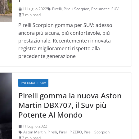
11 Luglio 2022
Pirelli
,
Pirelli Scorpion
,
Pneumatici SUV
3 min read
Pirelli Scorpion gomma per SUV: adesso
ancora più sicura, più confortevole, più
prestazionale. Recentemente rinnovata
registra miglioramenti rispetto alla
precedente generazione
PNEUMATICI SUV
Pirelli gomma la nuova Aston
Martin DBX707, il Suv più
Potente Al Mondo
11 Luglio 2022
Aston Martin
,
Pirelli
,
Pirelli P ZERO
,
Pirelli Scorpion
2 min read