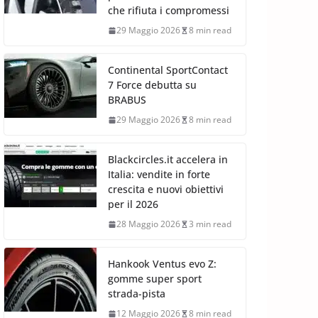
che rifiuta i compromessi
29 Maggio 2026
8 min read
Continental SportContact
7 Force debutta su
BRABUS
29 Maggio 2026
8 min read
Blackcircles.it accelera in
Italia: vendite in forte
crescita e nuovi obiettivi
per il 2026
28 Maggio 2026
3 min read
Hankook Ventus evo Z:
gomme super sport
strada-pista
12 Maggio 2026
8 min read