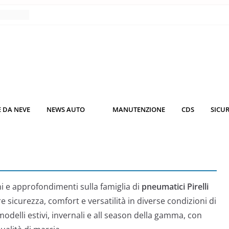
nce
co da
 il
KO3: più
rsche
 DA NEVE
NEWS AUTO
MANUTENZIONE
CDS
SICU
nuti al
o nei
ni e approfondimenti sulla famiglia di
pneumatici Pirelli
re sicurezza, comfort e versatilità in diverse condizioni di
modelli estivi, invernali e all season della gamma, con