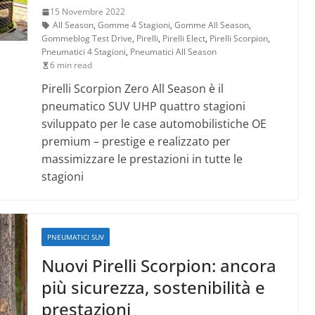
15 Novembre 2022
All Season
,
Gomme 4 Stagioni
,
Gomme All Season
,
Gommeblog Test Drive
,
Pirelli
,
Pirelli Elect
,
Pirelli Scorpion
,
Pneumatici 4 Stagioni
,
Pneumatici All Season
6 min read
Pirelli Scorpion Zero All Season è il
pneumatico SUV UHP quattro stagioni
sviluppato per le case automobilistiche OE
premium – prestige e realizzato per
massimizzare le prestazioni in tutte le
stagioni
PNEUMATICI SUV
Nuovi Pirelli Scorpion: ancora
più sicurezza, sostenibilità e
prestazioni