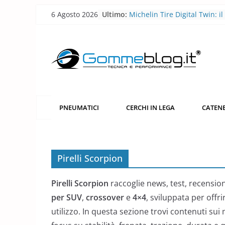
Skip
6 Agosto 2026
Ultimo:
Michelin Tire Digital Twin: il
to
pneumatico diventa smart
Michelin Pilot Sport Endura
content
2026: a Le Mans il pneumati
corsa diventa laboratorio per
futuro
BFGoodrich All-Terrain T/A 
robusto, più versatile
Pirelli P Zero Trofeo RS: il
pneumatico che porta la Po
PNEUMATICI
CERCHI IN LEGA
CATENE
Taycan Turbo GT sotto i 7 mi
Nürburgring
Pirelli porta l’acciaio riciclat
pneumatici
Pirelli Scorpion
Pirelli Scorpion
raccoglie news, test, recensio
per SUV
,
crossover
e
4×4
, sviluppata per offri
utilizzo. In questa sezione trovi contenuti sui 