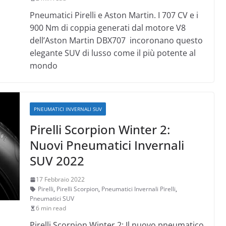
Pneumatici Pirelli e Aston Martin. I 707 CV e i
900 Nm di coppia generati dal motore V8
dell’Aston Martin DBX707 incoronano questo
elegante SUV di lusso come il più potente al
mondo
PNEUMATICI INVERNALI SUV
Pirelli Scorpion Winter 2:
Nuovi Pneumatici Invernali
SUV 2022
17 Febbraio 2022
Pirelli
,
Pirelli Scorpion
,
Pneumatici Invernali Pirelli
,
Pneumatici SUV
6 min read
Pirelli Scorpion Winter 2: Il nuovo pneumatico