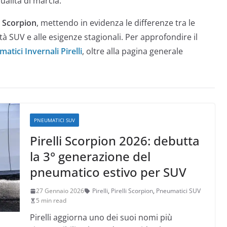
qualità di marcia.
i
Scorpion
, mettendo in evidenza le differenze tra le
ità SUV e alle esigenze stagionali. Per approfondire il
atici Invernali Pirelli
, oltre alla pagina generale
PNEUMATICI SUV
Pirelli Scorpion 2026: debutta
la 3° generazione del
pneumatico estivo per SUV
27 Gennaio 2026
Pirelli
,
Pirelli Scorpion
,
Pneumatici SUV
5 min read
Pirelli aggiorna uno dei suoi nomi più