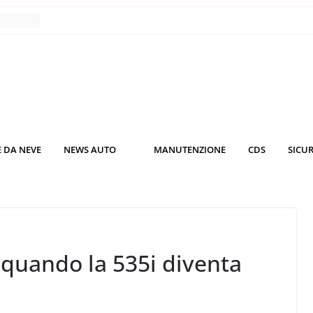
nce
co da
 il
KO3: più
rsche
 DA NEVE
NEWS AUTO
MANUTENZIONE
CDS
SICU
nuti al
o nei
quando la 535i diventa