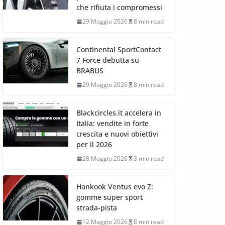
che rifiuta i compromessi
29 Maggio 2026
8 min read
Continental SportContact
7 Force debutta su
BRABUS
29 Maggio 2026
8 min read
Blackcircles.it accelera in
Italia: vendite in forte
crescita e nuovi obiettivi
per il 2026
28 Maggio 2026
3 min read
Hankook Ventus evo Z:
gomme super sport
strada-pista
12 Maggio 2026
8 min read