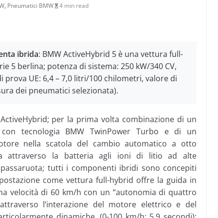
MW
,
Pneumatici BMW
4 min read
enta ibrida
: BMW ActiveHybrid 5 è una vettura full-
rie 5 berlina; potenza di sistema: 250 kW/340 CV,
rova UE: 6,4 – 7,0 litri/100 chilometri, valore di
ura dei pneumatici selezionata).
ctiveHybrid; per la prima volta combinazione di un
ea con tecnologia BMW TwinPower Turbo e di un
omotore nella scatola del cambio automatico a otto
 attraverso la batteria agli ioni di litio ad alte
i passaruota; tutti i componenti ibridi sono concepiti
mpostazione come vettura full-hybrid offre la guida in
una velocità di 60 km/h con un “autonomia di quattro
attraverso l’interazione del motore elettrico e del
rticolarmente dinamiche, (0-100 km/h: 5,9 secondi);