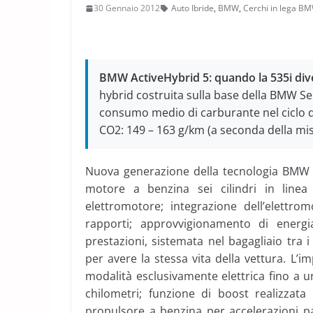
30 Gennaio 2012
Auto Ibride
,
BMW
,
Cerchi in lega B
BMW ActiveHybrid 5: quando la 535i div
hybrid costruita sulla base della BMW Se
consumo medio di carburante nel ciclo di p
CO2: 149 – 163 g/km (a seconda della mis
Nuova generazione della tecnologia BMW A
motore a benzina sei cilindri in lin
elettromotore; integrazione dell’elettr
rapporti; approvvigionamento di energia
prestazioni, sistemata nel bagagliaio tra 
per avere la stessa vita della vettura. L’i
modalità esclusivamente elettrica fino a 
chilometri; funzione di boost realizzata 
propulsore a benzina per accelerazioni pa