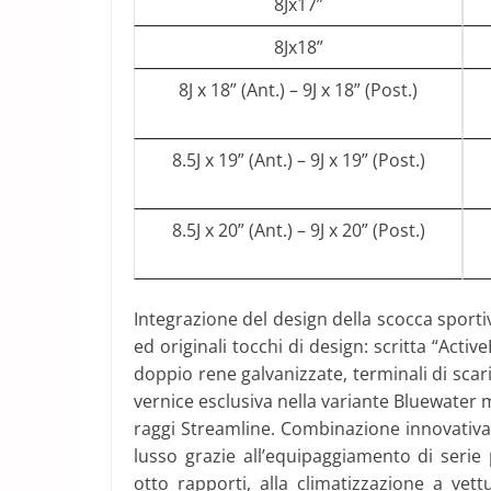
8Jx17”
8Jx18”
8J x 18” (Ant.) – 9J x 18” (Post.)
8.5J x 19” (Ant.) – 9J x 19” (Post.)
8.5J x 20” (Ant.) – 9J x 20” (Post.)
Integrazione del design della scocca sporti
ed originali tocchi di design: scritta “Activ
doppio rene galvanizzate, terminali di sca
vernice esclusiva nella variante Bluewater 
raggi Streamline. Combinazione innovativa
lusso grazie all’equipaggiamento di serie
otto rapporti, alla climatizzazione a vet